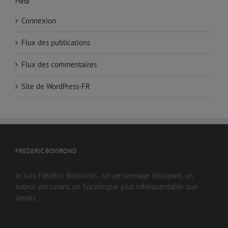
Méta
Connexion
Flux des publications
Flux des commentaires
Site de WordPress-FR
FREDERIC BOISROND
Je suis Frédéric Boisrond… un personnage décapant, un
auteur percutant, un Sociologue plus infréquentable que
jamais.