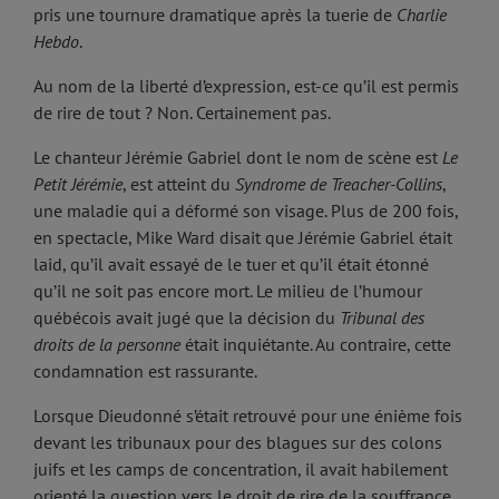
pris une tournure dramatique après la tuerie de
Charlie
Hebdo
.
Au nom de la liberté d’expression, est-ce qu’il est permis
de rire de tout ? Non. Certainement pas.
Le chanteur Jérémie Gabriel dont le nom de scène est
Le
Petit Jérémie
, est atteint du
Syndrome de Treacher-Collins
,
une maladie qui a déformé son visage. Plus de 200 fois,
en spectacle, Mike Ward disait que Jérémie Gabriel était
laid, qu’il avait essayé de le tuer et qu’il était étonné
qu’il ne soit pas encore mort. Le milieu de l’humour
québécois avait jugé que la décision du
Tribunal des
droits de la personne
était inquiétante. Au contraire, cette
condamnation est rassurante.
Lorsque Dieudonné s’était retrouvé pour une énième fois
devant les tribunaux pour des blagues sur des colons
juifs et les camps de concentration, il avait habilement
orienté la question vers le droit de rire de la souffrance