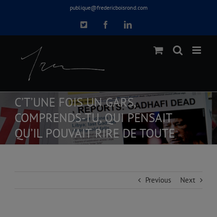
Skip
publique@fredericboisrond.com
to
X
Facebook
LinkedIn
content
C’T’UNE FOIS UN GARS,
COMPRENDS-TU, QUI PENSAIT
QU’IL POUVAIT RIRE DE TOUTE
Previous
Next