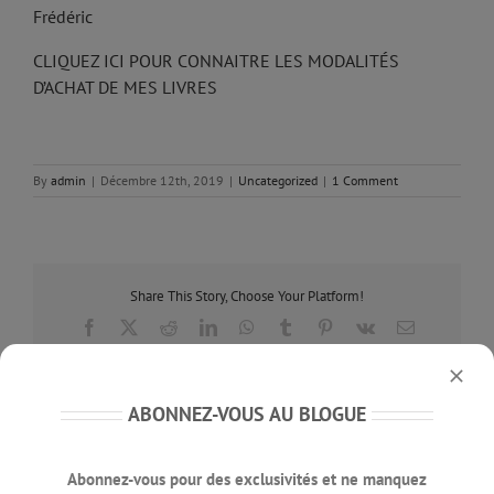
Frédéric
CLIQUEZ ICI POUR CONNAITRE LES MODALITÉS
D’ACHAT DE MES LIVRES
By
admin
|
Décembre 12th, 2019
|
Uncategorized
|
1 Comment
Share This Story, Choose Your Platform!
Facebook
X
Reddit
LinkedIn
WhatsApp
Tumblr
Pinterest
Vk
Email
ABONNEZ-VOUS AU BLOGUE
About the Author:
admin
Abonnez-vous pour des exclusivités et ne manquez