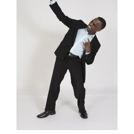
Excellent article, tout le monde devrait le lire
sans exception. Merci.
Leave A Comment
You must be
logged in
to post a comment.
Search
for:
Articles récents