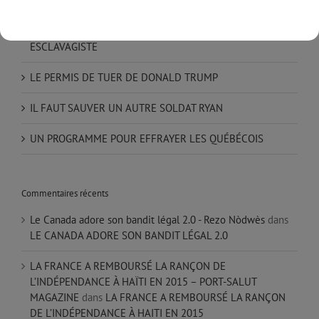
UN DIMANCHE SOIR DANS UN JARDIN
UNE RUE PRÈS DE CHEZ VOUS PORTE LE NOM D’UN
ESCLAVAGISTE
LE PERMIS DE TUER DE DONALD TRUMP
IL FAUT SAUVER UN AUTRE SOLDAT RYAN
UN PROGRAMME POUR EFFRAYER LES QUÉBÉCOIS
Commentaires récents
Le Canada adore son bandit légal 2.0 - Rezo Nòdwès
dans
LE CANADA ADORE SON BANDIT LÉGAL 2.0
LA FRANCE A REMBOURSÉ LA RANÇON DE
L’INDÉPENDANCE À HAÏTI EN 2015 – PORT-SALUT
MAGAZINE
dans
LA FRANCE A REMBOURSÉ LA RANÇON
DE L’INDÉPENDANCE À HAITI EN 2015