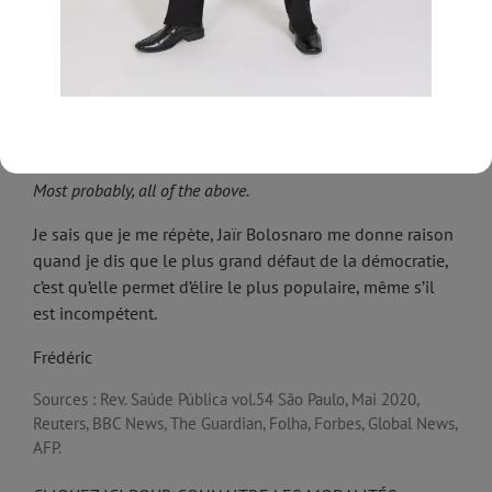
the coronavirus pandemic has surpassed all limits
». Dans un
tweet publié le 15 décembre 2020,
Democracy Now
qualifie le leadership de Jaïr Bolsonaro de
Lethal
incompetence
. Toujours sur Twitter, le compositeur Zeca
Baleiro a dit du Président, qu’il est soit un sociopathe
incurable, un voyou, un idiot ou un politicien
incompétent. Aux bons mots du compositeur, j’ajouterai
…
Most probably, all of the above.
Je sais que je me répète, Jaïr Bolosnaro me donne raison
quand je dis que le plus grand défaut de la démocratie,
c’est qu’elle permet d’élire le plus populaire, même s’il
est incompétent.
Frédéric
Sources : Rev. Saúde Pública vol.54 São Paulo, Mai 2020,
Reuters, BBC News, The Guardian, Folha, Forbes, Global News,
AFP.