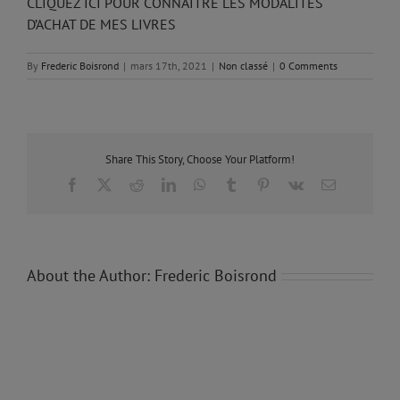
CLIQUEZ ICI POUR CONNAITRE LES MODALITÉS
D’ACHAT DE MES LIVRES
By
Frederic Boisrond
|
mars 17th, 2021
|
Non classé
|
0 Comments
Share This Story, Choose Your Platform!
Facebook
X
Reddit
LinkedIn
WhatsApp
Tumblr
Pinterest
Vk
Email
About the Author:
Frederic Boisrond