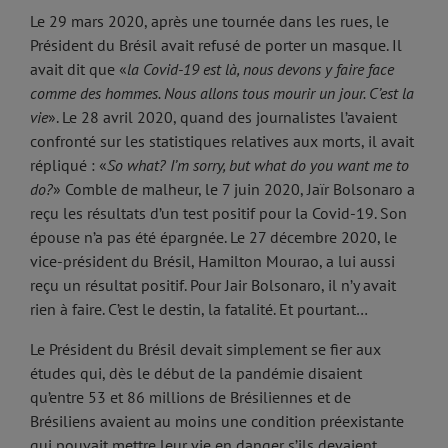
Le 29 mars 2020, après une tournée dans les rues, le
Président du Brésil avait refusé de porter un masque. Il
avait dit que «
la Covid-19 est là, nous devons y faire face
comme des hommes. Nous allons tous mourir un jour. C’est la
vie
». Le 28 avril 2020, quand des journalistes l’avaient
confronté sur les statistiques relatives aux morts, il avait
répliqué : «
So what?
I’m sorry, but what do you want me to
do?
» Comble de malheur, le 7 juin 2020, Jaïr Bolsonaro a
reçu les résultats d’un test positif pour la Covid-19. Son
épouse n’a pas été épargnée. Le 27 décembre 2020, le
vice-président du Brésil, Hamilton Mourao, a lui aussi
reçu un résultat positif. Pour Jair Bolsonaro, il n’y avait
rien à faire. C’est le destin, la fatalité. Et pourtant…
Le Président du Brésil devait simplement se fier aux
études qui, dès le début de la pandémie disaient
qu’entre 53 et 86 millions de Brésiliennes et de
Brésiliens avaient au moins une condition préexistante
qui pouvait mettre leur vie en danger s’ils devaient