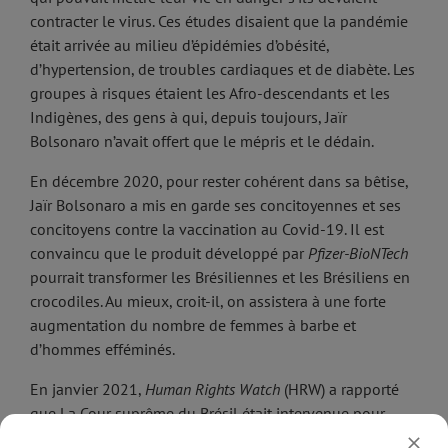
contracter le virus. Ces études disaient que la pandémie
était arrivée au milieu d’épidémies d’obésité,
d’hypertension, de troubles cardiaques et de diabète. Les
groupes à risques étaient les Afro-descendants et les
Indigènes, des gens à qui, depuis toujours, Jaïr
Bolsonaro n’avait offert que le mépris et le dédain.
En décembre 2020, pour rester cohérent dans sa bêtise,
Jaïr Bolsonaro a mis en garde ses concitoyennes et ses
concitoyens contre la vaccination au Covid-19. Il est
convaincu que le produit développé par
Pfizer-BioNTech
pourrait transformer les Brésiliennes et les Brésiliens en
crocodiles. Au mieux, croit-il, on assistera à une forte
augmentation du nombre de femmes à barbe et
d’hommes efféminés.
En janvier 2021,
Human Rights Watch
(HRW) a rapporté
que La Cour suprême du Brésil était intervenue pour
bloquer le projet du Président qui tentait de s’opposer au