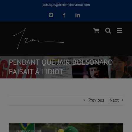
Skip
publique@fredericboisrond.com
to
X
Facebook
LinkedIn
content
PENDANT QUE JAIR BOLSONARO
FAISAIT À L’IDIOT
Previous
Next
View