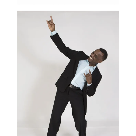
Bolsonaro a répondu à ses concitoyennes et à ses
concitoyens… «
Arrêtez de vous plaindre ! Vous allez pleurer
jusqu’à quand ?
».
Pour l’épidémiologiste, Jesem Orellana, Jaïr Bolsonaro a
perdu la lutte contre la Covid-19 dès le début de la
pandémie. Seul un miracle pourrait permettre de
renverser ce scénario tragique. Il a ajouté que le Brésil
est devenu un laboratoire à ciel ouvert, une véritable
menace pour l’humanité. Ce sont les mêmes constats qui
ont amené le Directeur de l’
Organisation mondiale de la
santé
, Tedros Adhanom Ghrbreyesus, à dire que le Brésil
représente un danger pour toute l’Amérique latine.
Comme de fait, en mars 2021, les 11 plus grandes villes
du pays avaient commencé à enregistrer plus de décès
que de naissance.
Sur le site du journal
Folha
de Sao Paulo, on peut lire,
«
President Jaïr Bolsonaro’s murderous stupidity in the face of