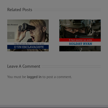
Related Posts
EZ
IL FAUT SAUVER UN
LE CANADA ADORE
M
AUTRE SOLDAT RYAN
SON BANDIT LÉGAL 2.0
E
Leave A Comment
You must be
logged in
to post a comment.