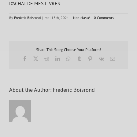
D’ACHAT DE MES LIVRES
By
Frederic Boisrond
|
mai 13th, 2021
|
Non classé
|
0 Comments
Share This Story, Choose Your Platform!
Facebook
X
Reddit
LinkedIn
WhatsApp
Tumblr
Pinterest
Vk
Email
About the Author:
Frederic Boisrond