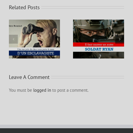
Related Posts
EZ
IL FAUT SAUVER UN
LE CANADA ADORE
M
AUTRE SOLDAT RYAN
SON BANDIT LÉGAL 2.0
E
Leave A Comment
You must be
logged in
to post a comment.