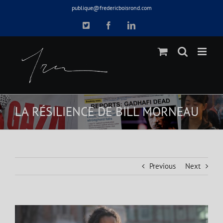
Skip
publique@fredericboisrond.com
to
X
Facebook
LinkedIn
content
LA RÉSILIENCE DE BILL MORNEAU
Previous
Next
View
Larger