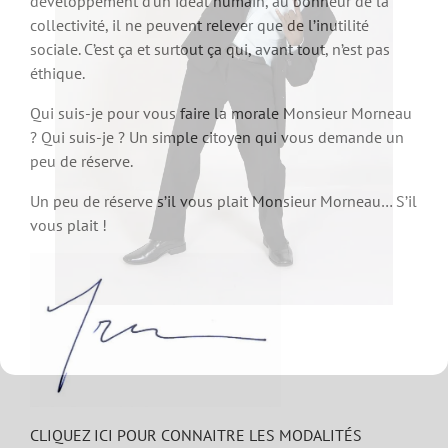
développement d’un idéal humain, au bonheur de la
collectivité, il ne peuvent relever que de l’inutilité
sociale. C’est ça et surtout ça qui, avant tout, n’est pas
éthique.
Qui suis-je pour vous faire la morale Monsieur Morneau
? Qui suis-je ? Un simple citoyen qui vous demande un
peu de réserve.
Un peu de réserve s’il vous plait Monsieur Morneau… S’il
vous plait !
CLIQUEZ ICI POUR CONNAITRE LES MODALITÉS