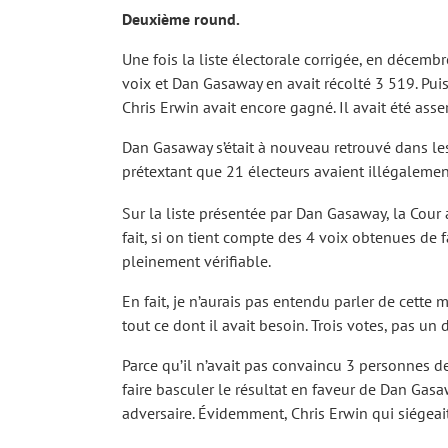
Deuxième round.
Une fois la liste électorale corrigée, en décemb
voix et Dan Gasaway en avait récolté 3 519. Pu
Chris Erwin avait encore gagné. Il avait été ass
Dan Gasaway s’était à nouveau retrouvé dans les
prétextant que 21 électeurs avaient illégalemen
ABONNE
Sur la liste présentée par Dan Gasaway, la Cour av
fait, si on tient compte des 4 voix obtenues de
pleinement vérifiable.
Abonnez-vous pour
ja
En fait, je n’aurais pas entendu parler de cette 
tout ce dont il avait besoin. Trois votes, pas un 
Parce qu’il n’avait pas convaincu 3 personnes de
faire basculer le résultat en faveur de Dan Gasa
adversaire. Évidemment, Chris Erwin qui siégea