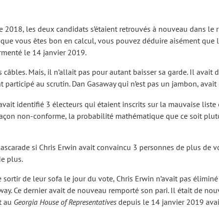
re 2018, les deux candidats s’étaient retrouvés à nouveau dans le r
isque vous êtes bon en calcul, vous pouvez déduire aisément que l
ermenté le 14 janvier 2019.
 câbles. Mais, il n’allait pas pour autant baisser sa garde. Il av
t participé au scrutin. Dan Gasaway qui n’est pas un jambon, avait
Z-VOUS AU BLOGUE
ait identifié 3 électeurs qui étaient inscrits sur la mauvaise liste 
 façon non-conforme, la probabilité mathématique que ce soit plutô
 des exclusivités et ne manquez
mais nos articles !
mascarade si Chris Erwin avait convaincu 3 personnes de plus de vote
de plus.
 sortir de leur sofa le jour du vote, Chris Erwin n’avait pas élimi
way. Ce dernier avait de nouveau remporté son pari. Il était de no
it au
Georgia House of Representatives
depuis le 14 janvier 2019 avai