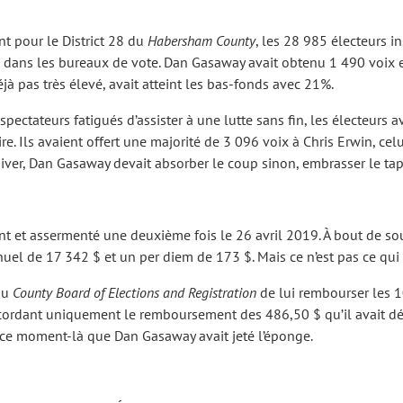
nt pour le District 28 du
Habersham County
, les 28 985 électeurs in
 dans les bureaux de vote. Dan Gasaway avait obtenu 1 490 voix e
éjà pas très élevé, avait atteint les bas-fonds avec 21%.
ctateurs fatigués d’assister à une lutte sans fin, les électeurs 
. Ils avaient offert une majorité de 3 096 voix à Chris Erwin, cel
iver, Dan Gasaway devait absorber le coup sinon, embrasser le tap
nt et assermenté une deuxième fois le 26 avril 2019. À bout de sou
nuel de 17 342 $ et un per diem de 173 $. Mais ce n’est pas ce qui 
au
County Board of Elections and Registration
de lui rembourser les 1
accordant uniquement le remboursement des 486,50 $ qu’il avait dép
à ce moment-là que Dan Gasaway avait jeté l’éponge.