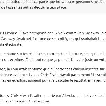
ale et loufoque. Tout ça, parce que trois, quatre personnes ne s’éta
 de laisser les autres décider à leur place.
Chris Erwin qui l’avait remporté par 67 voix contre Dan Gasaway, le
Gasaway l’avait avisé qu’une de ses collègues qui souhaitait lui acc
te électorale.
mer le doute sur les résultats du scrutin. Une électrice, rien qu’une
on-exprimé, c’était tout ce que ça prenait. Un vote, juste un vote
e, la Cour avait confirmé que 70 personnes étaient inscrites sur la
érieure avait conclu que Chris Erwin n’avait pas remporté le scrut
onnes en question, auraient pu faire basculer le résultat en faveu
leton, si Chris Erwin l’avait remporté par 71 voix, soient 4 voix de
nt il avait besoin… Quatre votes.