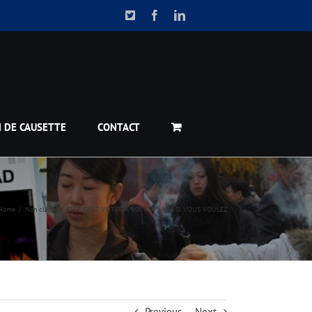
X
Facebook
LinkedIn
N DE CAUSETTE
CONTACT
Home
Non classé
ELLE PEUT VOTER À VOTRE PLACE SI VOUS VOULEZ
Previous
Next