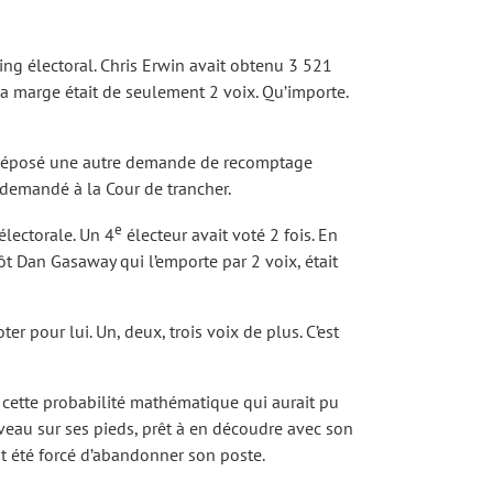
ing électoral. Chris Erwin avait obtenu 3 521
a marge était de seulement 2 voix. Qu’importe.
ait déposé une autre demande de recomptage
 demandé à la Cour de trancher.
e
électorale. Un 4
électeur avait voté 2 fois. En
t Dan Gasaway qui l’emporte par 2 voix, était
r pour lui. Un, deux, trois voix de plus. C’est
né cette probabilité mathématique qui aurait pu
uveau sur ses pieds, prêt à en découdre avec son
t été forcé d’abandonner son poste.