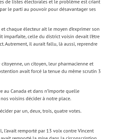
s de listes électorales et le problème est criant
par le parti au pouvoir pour désavantager ses
 et chaque électeur ait le moyen d’exprimer son
mparfaite, celle du district voisin devait l’être
. Autrement, il aurait fallu, là aussi, reprendre
ne citoyenne, un citoyen, leur pharmacienne et
abstention avait forcé la tenue du même scrutin 3
ire au Canada et dans n’importe quelle
 nos voisins décider à notre place.
écider par un, deux, trois, quatre votes.
l, l’avait remporté par 13 voix contre Vincent
avait remporté la mise dans la circonscription