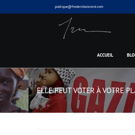
Skip
publique@fredericboisrond.com
to
content
ACCUEIL
BLO
ELLE PEUT VOTER À VOTRE PL