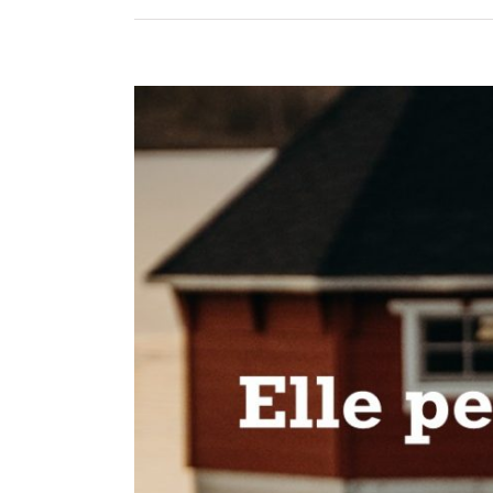
View
Larger
Image