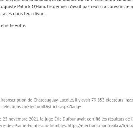
quiste Patrick O’Hara. Ce dernier n’avait pas réussi à convaincre 
écrasés dans leur divan.
être le vôtre.
circonscription de Chateauguay-Lacolle, il y avait 79 853 électeurs insc
nr.elections.ca/ElectoralDistricts.aspx?lang=f
5 novembre 2021, le juge Éric Dufour avait certifié les résultats de l’
vière-des-Prairie-Pointe-aux-Trembles. https://elections.montreal.ca/fr