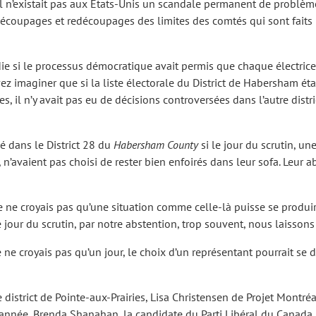
’il n’existait pas aux États-Unis un scandale permanent de problème
écoupages et redécoupages des limites des comtés qui sont faits 
die si le processus démocratique avait permis que chaque électrice
maginer que si la liste électorale du District de Habersham était i
il n’y avait pas eu de décisions controversées dans l’autre district
sé dans le District 28 du
Habersham County
si le jour du scrutin, u
, n’avaient pas choisi de rester bien enfoirés dans leur sofa. Leur 
 je ne croyais pas qu’une situation comme celle-là puisse se produ
 jour du scrutin, par notre abstention, trop souvent, nous laissons
je ne croyais pas qu’un jour, le choix d’un représentant pourrait se d
district de Pointe-aux-Prairies, Lisa Christensen de Projet Montréa
 année, Brenda Shanahan, la candidate du Parti Libéral du Canada, 