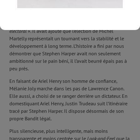
Michel Martelly, au lieu de prendre ça mollo, le Premier
ministre du Canada Stephen Harper avait déclaré «
le
peuple haïtien a fait preuve de patience et de détermination
et a affirmé son attachement à la démocratie et au processus
électoral
». Il avait ajouté que l’élection de Michel
Martelly représentait un tournant vers la stabilité et le
développement à long terme. L’histoire a fini par nous
démontrer que Stephen Harper avait non seulement
ambitionné sur le pain béni, il l’avait beurré épais pas à
peu près.
En faisant de Ariel Henry son homme de confiance,
Mélanie Joly marche dans les pas de Lawrence Canon.
Elle aussi, a choisi de se ranger derrière un dictateur. En
domestiquant Ariel Henry, Justin Trudeau suit l’itinéraire
tracé par Stephen Harper. Il dispose désormais de son
propre Bandit légal.
Plus silencieuse, plus intelligente, mais moins
transparente et moins centrée sur le
Look-and-Feel
que la