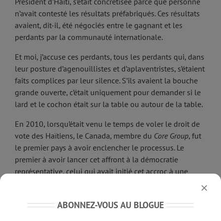
Président d’Haïti, s’était concrétisée parce que personne
n’avait contesté les résultats préfabriqués. Ces résultats
avaient, dit-il, été négociés entre le gagnant et les
perdants par la communauté internationale.
Et moi, j’accuse ces perdants, tous les perdants qui, dans
leur posture d’agenouillistes et d’aplaventristes, s’étaient
faits complices par leur silence. S’ils avaient la bouche
grande ouverte, c’était uniquement pour demander si le
lard et le cochon était sur la table ou autour de la table.
En 2010, lorsqu’était venu le temps de voler le droit de
vote des Haïtiens, le Canada, membre du
Core Group
, fut
le premier pays à avoir enclencher le processus. Le
premier à avoir lancer cet affront à la démocratie
représentative, celui qui avait initié cet accroc à une
valeur canadienne fondamentale, c’était notre ministre
des Affaires étrangères de l’époque, Lawrence Canon.
ABONNEZ-VOUS AU BLOGUE
La
Presse canadienne
avait rapporté le 10 décembre 2010