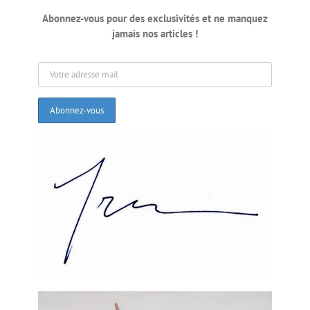
que les résultats du premier tour aux élections
Abonnez-vous pour des exclusivités et ne manquez
présidentielles accordaient 31,37 % des votes à
jamais nos articles !
Myrlande Manigat et 22,48 % à Jude Célestin, qui
devaient s’affronter au deuxième tour. Michel Martelly
avec 21,84% des voix, avait été éliminé. Dans les heures
qui ont suivi, les observateurs internationaux disaient
avoir remarqué certaines irrégularités, mais sans
conséquences sur les résultats.
Dans les jours qui ont suivi, premier à aller au batte,
Lawrence Canon disait qu’il était probable que le
gouvernement du Canada ne reconnaisse pas le
Président élu après le deuxième tour des élections. Il
disait avoir demandé à l’ambassadeur canadien en Haïti
d’intervenir auprès du président sortant René Préval
pour soulever les inquiétudes de son gouvernement.
Lawrence Canon avait ajouté «
nous voulons nous assurer
que le gouvernement puisse faire la bonne chose mais nous
ne proposons pas au gouvernement du président Préval de