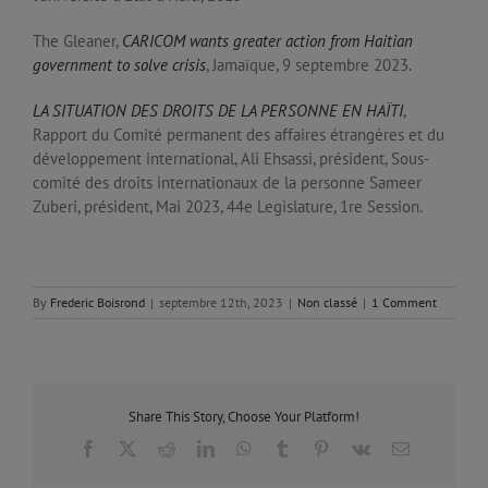
The Gleaner,
CARICOM wants greater action from Haitian
government to solve crisis
, Jamaïque, 9 septembre 2023.
LA SITUATION DES DROITS DE LA PERSONNE EN HAÏTI
,
Rapport du Comité permanent des affaires étrangères et du
développement international, Ali Ehsassi, président, Sous-
comité des droits internationaux de la personne Sameer
Zuberi, président, Mai 2023, 44e Legislature, 1re Session.
By
Frederic Boisrond
|
septembre 12th, 2023
|
Non classé
|
1 Comment
Share This Story, Choose Your Platform!
Facebook
X
Reddit
LinkedIn
WhatsApp
Tumblr
Pinterest
Vk
Email