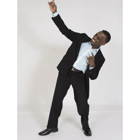
poser tel ou tel geste
». Ce jour-là, Lawrence Canon s’était
lâché lousse parce qu’il était convaincu que vous étiez
une grosse valise et que c’est moi qui avait la grosse
poignée dans l’dos.
Le 3 février 2011, après avoir eu la confirmation de
l’officialisation des résultats préfabriqués dans les
officines du
Core Group,
satisfait, heureux, fou comme un
balai, Lawrence Canon avait déclaré que «
la stabilité
politique ne peut être atteinte que si les Haïtiens eux-mêmes
élisent de façon démocratique un gouvernement efficace,
honnête et responsable
. » Pourtant, Lawrence Canon avait
cautionné une démarche frauduleuse qui ne pouvait que
donner un gouvernement inefficace, malhonnête et
irresponsable, une recette qui a alimenté et affermi
l’instabilité politique.
Comme si les Haïtiennes et les Haïtiens ne s’étaient pas
assez fait niaiser, le 14 mai 2011, jour de l’investiture de