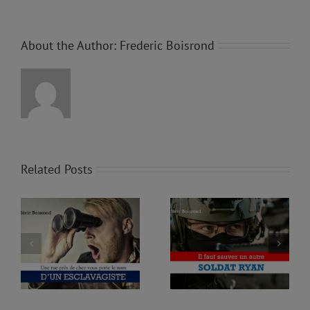
About the Author:
Frederic Boisrond
Related Posts
EZ
LE KENYA VEUT TASSER
IL FAUT SAUVER UN
M
LE CANADA, ON
AUTRE SOLDAT RYAN
E
S’LAISSERA PAS FAIRE