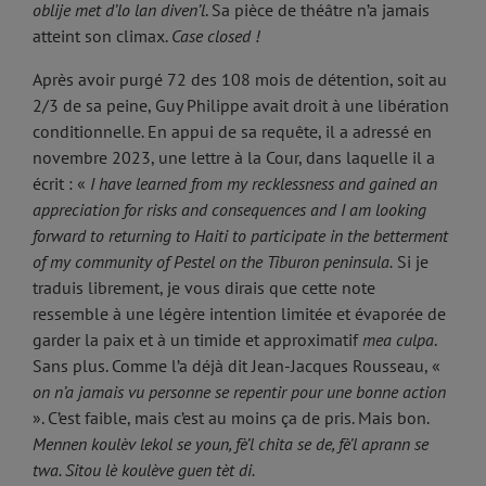
oblije met d’lo lan diven’l
. Sa pièce de théâtre n’a jamais
atteint son climax.
Case closed !
Après avoir purgé 72 des 108 mois de détention, soit au
2/3 de sa peine, Guy Philippe avait droit à une libération
conditionnelle. En appui de sa requête, il a adressé en
novembre 2023, une lettre à la Cour, dans laquelle il a
écrit : «
I have learned from my recklessness and gained an
appreciation for risks and consequences and I am looking
forward to returning to Haiti to participate in the betterment
of my community of Pestel on the Tiburon peninsula.
Si je
traduis librement, je vous dirais que cette note
ressemble à une légère intention limitée et évaporée de
garder la paix et à un timide et approximatif
mea culpa
.
Sans plus. Comme l’a déjà dit Jean-Jacques Rousseau, «
on n’a jamais vu personne se repentir pour une bonne action
». C’est faible, mais c’est au moins ça de pris. Mais bon.
Mennen koulèv lekol se youn, fè’l chita se de, fè’l aprann se
twa. Sitou lè koulève guen tèt di.