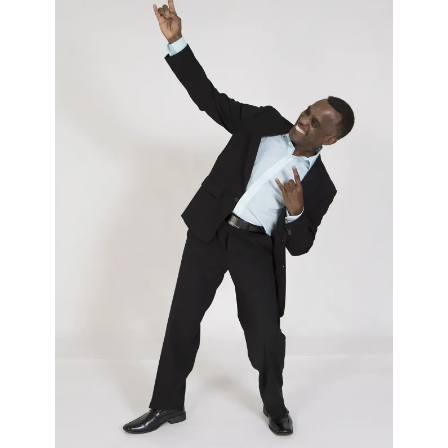
in a Life Time Surprise
. Sidérés, estomaqués, médusés, ils
ont appris qu’en échange de la clémence de la Cour, dix
criminels déjà jugés et condamnés, ont accepté de
plaider contre leur ex-complice, Guy Philippe. Zeljka
Bozanic a confirmé cette information le 24 avril 2017
dans une entrevue qu’elle a accordé à Jean-Robert
Philippeaux de
Island TV
. Pour elle, la version des faits
de son client n’aurait aucune crédibilité contre le
témoignage de ses dix
Partners in Crime
. Donc, la Défense
a vite compris que la probabilité qu’un jury penche en
faveur de Guy Philippe était pratiquement nulle.
Après avoir pris connaissance de toutes les preuves et
des pièces à convictions, Zeljka Bozanic et Alan S. Ross
ont présenté une requête pour entamer des négociations
avec la Poursuite. Après consultation avec leur client, ils
ont demandé aux représentants du gouvernement
américain, Andy Gamacho, US District Attorney et Lynn
Kirckpatrick US Assistant District Attorney, d’entreprendre