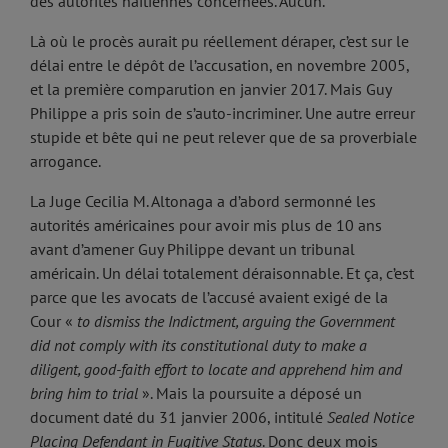
des autorités haïtiennes concernées. Aucun.
Là où le procès aurait pu réellement déraper, c’est sur le
délai entre le dépôt de l’accusation, en novembre 2005,
et la première comparution en janvier 2017. Mais Guy
Philippe a pris soin de s’auto-incriminer. Une autre erreur
stupide et bête qui ne peut relever que de sa proverbiale
arrogance.
La Juge Cecilia M. Altonaga a d’abord sermonné les
autorités américaines pour avoir mis plus de 10 ans
avant d’amener Guy Philippe devant un tribunal
américain. Un délai totalement déraisonnable. Et ça, c’est
parce que les avocats de l’accusé avaient exigé de la
Cour «
to dismiss the Indictment, arguing the Government
did not comply with its constitutional duty to make a
diligent, good-faith effort to locate and apprehend him and
bring him to trial
». Mais la poursuite a déposé un
document daté du 31 janvier 2006, intitulé
Sealed Notice
Placing Defendant in Fugitive Status
. Donc deux mois