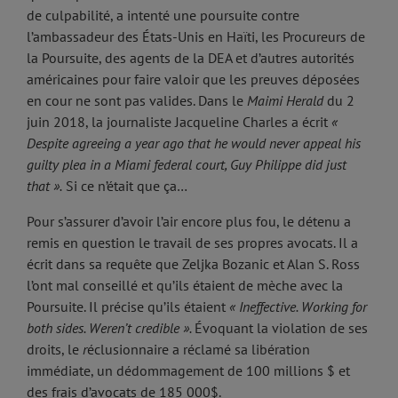
de culpabilité, a intenté une poursuite contre
l’ambassadeur des États-Unis en Haïti, les Procureurs de
la Poursuite, des agents de la DEA et d’autres autorités
américaines pour faire valoir que les preuves déposées
en cour ne sont pas valides. Dans le
Maimi Herald
du 2
juin 2018, la journaliste Jacqueline Charles a écrit
«
Despite agreeing a year ago that he would never appeal his
guilty plea in a Miami federal court, Guy Philippe did just
that ».
Si ce n’était que ça…
Pour s’assurer d’avoir l’air encore plus fou, le détenu a
remis en question le travail de ses propres avocats. Il a
écrit dans sa requête que Zeljka Bozanic et Alan S. Ross
l’ont mal conseillé et qu’ils étaient de mèche avec la
Poursuite. Il précise qu’ils étaient
« Ineffective. Working for
both sides. Weren’t credible ».
Évoquant la violation de ses
droits, le
r
éclusionnaire a réclamé sa libération
immédiate, un dédommagement de 100 millions $ et
des frais d’avocats de 185 000$.