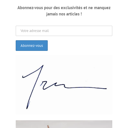
Piti-piti, Fugitive NCIC
.
Abonnez-vous pour des exclusivités et ne manquez
jamais nos articles !
Ce faisant, le prévenu a bêtement confirmé son statut de
fugitif et fait tomber l’obligation de comparution dans
un délai raisonnable. C’est tout ce dont a besoin les
Procureurs. Une auto-incrimination qui leur est arrivée
comme un cadeau de la providence. La Juge a écrit dans
son rapport «
A government’s inability to arrest a defendant
because of the defendant’s own evasive tactics constitutes a
valid reason for delay
».
Case closed !
Une fois ces trois arguments évacués, le 13 janvier 2017,
au nom de leur client, les avocats de Guy Philippe ont
plaidé non-coupable. Comme il est de mise, la Poursuite
a alors déposé ses preuves. C’est là qu’il y a eu un gros
rèl-kay-makorèl
.
Manman pitit, mare senti’w. Jwèt la gate tout
bon. Tèt fè mal sou tèt fè mal.
Quand les preuves ont été déposées, Zeljka Bozanic et
Alan S. Ross, les avocats de Guy Philippe, ont eu
A Once