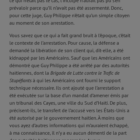
ce qui n’était pas le cas, l’inculpé n’aurait pas pu s’en
prévaloir parce qu’il n’avait pas été assermenté. Donc,
pour cette juge, Guy Philippe n’était qu’un simple citoyen
au moment de son arrestation.
Vous savez que ce qui a fait grand bruit à l’époque, c’était
le contexte de l’arrestation. Pour cause, la défense a
demandé la libération de son client qui, dit-elle, a été
kidnappé par les Américains. Sauf que les Américains ont
démontré que Guy Philippe a été arrêté par des autorités
haïtiennes, dont la
Brigade de Lutte contre le Trafic de
Stupéfiants
à qui les Américains ont fourni le support
technique nécessaire. Ils ont ajouté que l’arrestation a
été exécutée sur la base d’un mandat d’amener émis par
un tribunal des Cayes, une ville du Sud d’Haïti. De plus,
précisent-ils, le transfert de l’accusé vers les États-Unis a
été autorisé par le gouvernement haïtien. À moins que
vous ayez d’autres informations qui m’auraient échappé,
à ma connaissance, il n’y a eu aucun démenti de la part