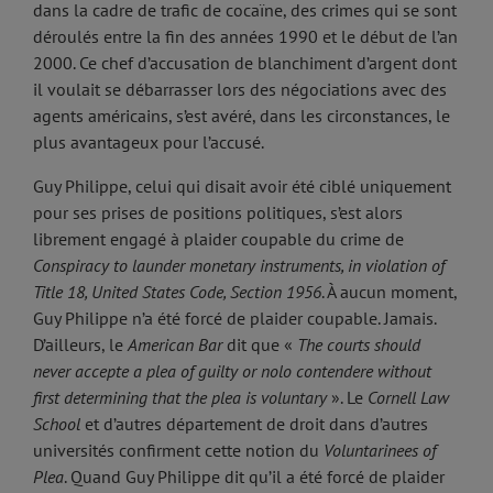
dans la cadre de trafic de cocaïne, des crimes qui se sont
déroulés entre la fin des années 1990 et le début de l’an
2000. Ce chef d’accusation de blanchiment d’argent dont
il voulait se débarrasser lors des négociations avec des
agents américains, s’est avéré, dans les circonstances, le
plus avantageux pour l’accusé.
Guy Philippe, celui qui disait avoir été ciblé uniquement
pour ses prises de positions politiques, s’est alors
librement engagé à plaider coupable du crime de
Conspiracy to launder monetary instruments, in violation of
Title 18, United States Code, Section 1956
. À aucun moment,
Guy Philippe n’a été forcé de plaider coupable. Jamais.
D’ailleurs, le
American Bar
dit que «
The courts should
never accepte a plea of guilty or nolo contendere without
first determining that the plea is voluntary
». Le
Cornell Law
School
et d’autres département de droit dans d’autres
universités confirment cette notion du
Voluntarinees of
Plea
. Quand Guy Philippe dit qu’il a été forcé de plaider