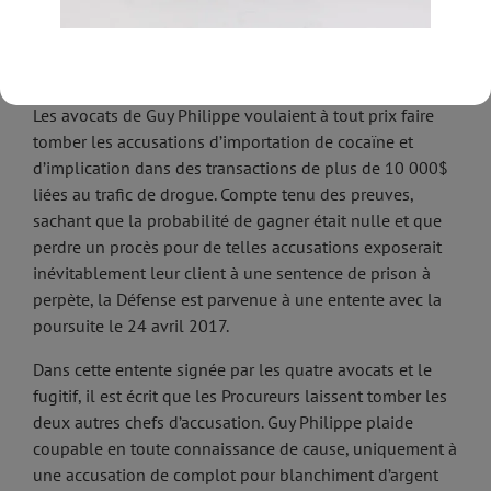
des pourparlers dans le but de faire une proposition
commune à la Juge Cecilia M. Altonaga. Ça s’appelle un
Plea Bargaining.
Les avocats de Guy Philippe voulaient à tout prix faire
tomber les accusations d’importation de cocaïne et
d’implication dans des transactions de plus de 10 000$
liées au trafic de drogue. Compte tenu des preuves,
sachant que la probabilité de gagner était nulle et que
perdre un procès pour de telles accusations exposerait
inévitablement leur client à une sentence de prison à
perpète, la Défense est parvenue à une entente avec la
poursuite le 24 avril 2017.
Dans cette entente signée par les quatre avocats et le
fugitif, il est écrit que les Procureurs laissent tomber les
deux autres chefs d’accusation. Guy Philippe plaide
coupable en toute connaissance de cause, uniquement à
une accusation de complot pour blanchiment d’argent