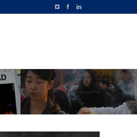
X
Facebook
LinkedIn
N DE CAUSETTE
CONTACT
Home
Tag:
Jacques Viens