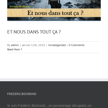
ET NOUS DANS TOUT ÇA ?
By
admin
|
janvier 11th, 2020
|
Uncategorized
|
0 Comments
Read More
FREDERIC BOISROND
Je suis Frédéric Boisrond… un personnage décapant, un