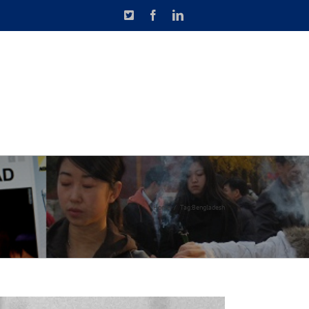
X
Facebook
LinkedIn
N DE CAUSETTE
CONTACT
Home
Tag:
Bengladesh