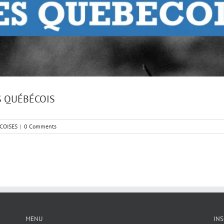
S QUÉBÉCOIS
COISES
|
0 Comments
MENU
INS