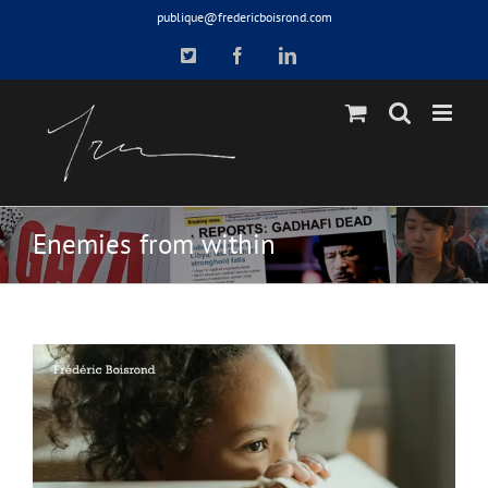
Skip
publique@fredericboisrond.com
to
X
Facebook
LinkedIn
content
Enemies from within