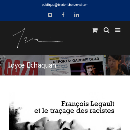
Skip
publique@fredericboisrond.com
to
X
Facebook
LinkedIn
content
Joyce Echaquan