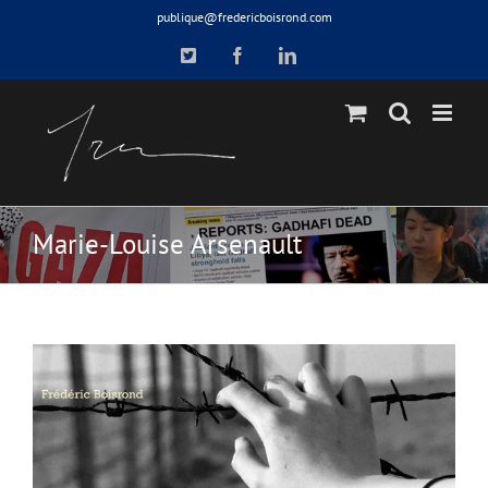
Skip
publique@fredericboisrond.com
to
X
Facebook
LinkedIn
content
Marie-Louise Arsenault