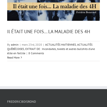
Il ÉTAIT UNE FOIS… LA MALADIE DES 4H
By
admin
|
mars 23rd, 2020
|
ACTUALITÉS HAITIENNES
,
ACTUALITÉS
QUÉBÉCOISES
,
EXTRAIT DE : Inconduites, tweets et autres bullshits d'une
élite en faillite
|
8 Comments
Read More
FREDERIC BOISROND