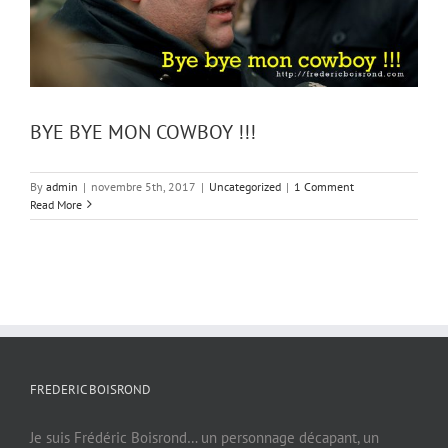
BYE BYE MON COWBOY !!!
By
admin
|
novembre 5th, 2017
|
Uncategorized
|
1 Comment
Read More
FREDERIC BOISROND
Je suis Frédéric Boisrond… un personnage décapant, un