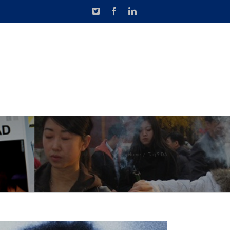
X
Facebook
LinkedIn
N DE CAUSETTE
CONTACT
Home
Tag:
SIDA