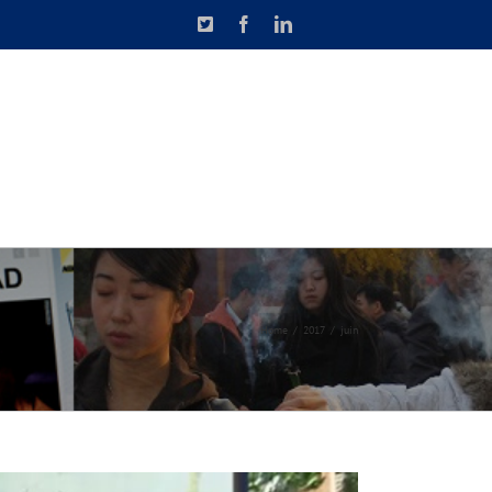
X
Facebook
LinkedIn
N DE CAUSETTE
CONTACT
Home
2017
juin