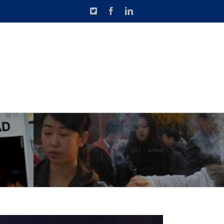
X
Facebook
LinkedIn
N DE CAUSETTE
CONTACT
Home
2023
octobre