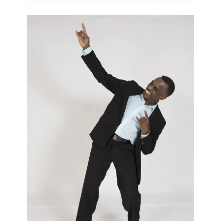
être de 2,1 enfants par femme en âge de procréer. Oui,
c’est comme ça. Tant que la nature exigera qu’on se mette
à deux pour faire des bambins, «
pour le pays, pour la
patrie
», pour nos ancêtres, pour ne pas disparaître, il
faudra donner vie à au moins deux êtres humains.
Restons du côté de chez Catherine. Dans le
Bulletin
sociodémographique
de décembre 2025, l’
Institut de
la
statistique du Québec
nous apprend que de 2021 à 2023,
l’indice de fécondité de la MRC de Longueuil était de
1,48 enfant. L’âge moyen de la mère était de 32,2 ans.
Catherine a 33 ans. On parle ici de fécondité tardive. De
ce fait, la probabilité que la «
mèresse
» ait un deuxième
poupon, si c’est son souhait, diminue avec l’âge auquel
elle donnera naissance à son premier nourrisson.
Tu m’as dit que tu n’avais jamais vu une politicienne
québécoise poser comme ça. Moi non plus. Tu m’as aussi
fait remarquer que ce sont surtout les vedettes qui