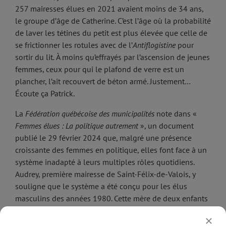
257 mairesses élues en 2021 avaient moins de 34 ans,
le groupe d’âge de Catherine. C’est l’âge où la probabilité
de laver les tétines du petit est plus élevée que celle de
se frictionner les rotules avec de l’
Antiflogistine
pour
sortir du lit
.
À moins qu’effrayés par l’ascension de jeunes
femmes, ceux pour qui le plafond de verre est un
plancher, l’ait recouvert de béton armé. Justement…
Écoute ça Patrick.
La
Fédération québécoise des municipalités
note dans «
Femmes élues : La politique autrement
», un document
publié le 29 février 2024 que, malgré une présence
croissante des femmes en politique, elles font face à un
système inadapté à leurs multiples rôles quotidiens.
Audrey, première mairesse de Saint-Félix-de-Valois, y
souligne que le système a été conçu pour les élus
masculins des années 1980. Cette mère de deux enfants
n’est pas la seule à préciser qu’elle ne pourrait répondre
aux exigences de sa fonction sans l’appui d’un conjoint