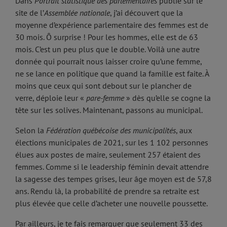
Dans
Portrait statistique des parlementaires
publié sur le
site de l’
Assemblée nationale
, j’ai découvert que la
moyenne d’expérience parlementaire des femmes est de
30 mois. Ô surprise ! Pour les hommes, elle est de 63
mois. C’est un peu plus que le double. Voilà une autre
donnée qui pourrait nous laisser croire qu’une femme,
ne se lance en politique que quand la famille est faite. À
moins que ceux qui sont debout sur le plancher de
verre, déploie leur «
pare-femme
» dès qu’elle se cogne la
tête sur les solives. Maintenant, passons au municipal.
Selon la
Fédération québécoise des municipalités
, aux
élections municipales de 2021, sur les 1 102 personnes
élues aux postes de maire, seulement 257 étaient des
femmes. Comme si le leadership féminin devait attendre
la sagesse des tempes grises, leur âge moyen est de 57,8
ans. Rendu là, la probabilité de prendre sa retraite est
plus élevée que celle d’acheter une nouvelle poussette.
Par ailleurs, je te fais remarquer que seulement 33 des