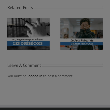
Related Posts
UR
JACQUES PARIZEAU
LE PETIT ROBERT DU
AVAIT RAISON… LE
GRAND FRANÇOIS
LENDEMAIN
Leave A Comment
You must be
logged in
to post a comment.