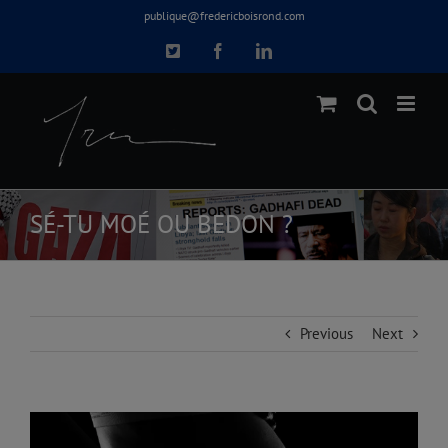
Skip
publique@fredericboisrond.com
to
X
Facebook
LinkedIn
content
SÉ-TU MOÉ OU BEDON ?
Previous
Next
View
Larger