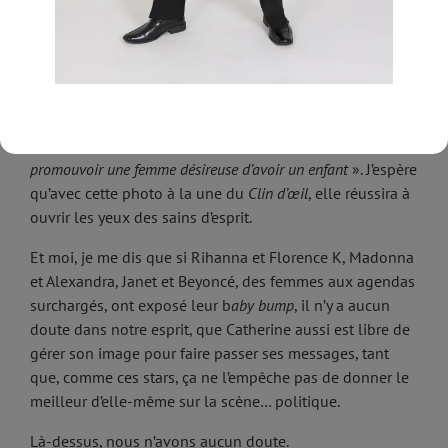
exposent leur grossesse dans les médias. Effectivement,
Patrick, tu as raison. Mais, tu admettras que cette image
de Catherine à la une de
Clin d’œil
, fracasse le tabou
austère de la femme politique vêtue d’un tailleur bleu.
Catherine a ses raisons. J’ai lu dans
La Presse
du 22
septembre 2025 qu’elle voulait «
envoyer un petit clin
d’œil aux employeurs qui hésitent à embaucher ou à
promouvoir une femme désireuse d’avoir un enfant
». J’espère
qu’avec cette photo à la une du
Clin d’œil
, elle réussira à
ouvrir les yeux des sains d’esprit.
Et moi, je me dis que si Rihanna et Florence K, Madonna
et Alexandra, Janet et Beyoncé, des femmes aux agendas
surchargés, ont exposé leur b
aby bump
, il n’y a aucun
doute dans notre esprit, que Catherine aussi est libre de
gérer son image pour faire passer ses messages, tant
que, comme ces stars, ça ne l’empêche pas de donner le
meilleur d’elle-même sur la scène… politique.
Là-dessus, nous n’avons aucun doute.