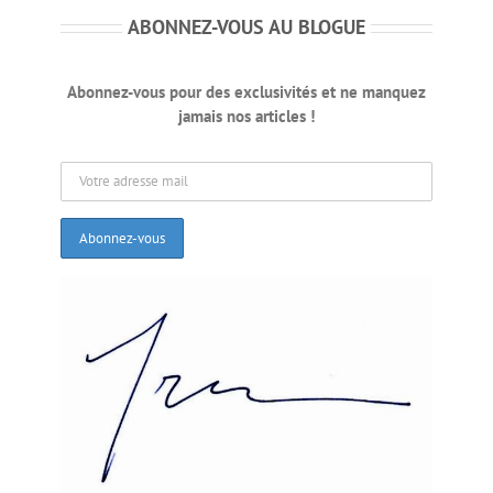
conciliant. Je t’entends conclure que cette fonction serait
ABONNEZ-VOUS AU BLOGUE
très difficilement accessible à une mère monoparentale.
Ceci dit, mon cher Patrick… la probabilité que nous ayons
Abonnez-vous pour des exclusivités et ne manquez
croisé une élue enceinte au Québec est très mince. Oui, il
jamais nos articles !
y a eu Émilise et Jackie, Pauline et Christine, Geneviève et
Marie-Ève, Marwah et Madwa-Nika. Néanmoins, comme
tu peux le constater, la très grande majorité des femmes
en politique, tant au niveau fédéral, provincial que
municipal, ont largement dépassé 40 ans, l’âge quasi-
limite pour procréer. On n’y peut rien. À quelques
exceptions près, la biologie humaine reste implacable et
imperturbable.
Réjouissons-nous de ce beau cadeau que nous fait
Catherine. On n’a jamais autant eu besoin de bébés. La
fécondité a atteint un niveau historiquement bas au
Québec en 2024, soit de 1,34 enfant par femme. Nous
savons, toi et moi, que pour se renouveler, ce taux doit