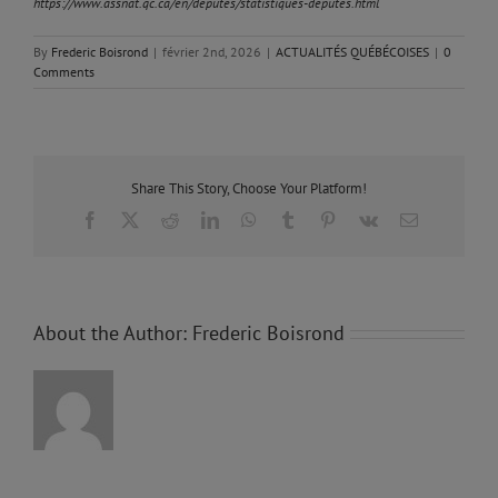
https://www.assnat.qc.ca/en/deputes/statistiques-deputes.html
By
Frederic Boisrond
|
février 2nd, 2026
|
ACTUALITÉS QUÉBÉCOISES
|
0
Comments
Share This Story, Choose Your Platform!
Facebook
X
Reddit
LinkedIn
WhatsApp
Tumblr
Pinterest
Vk
Email
About the Author:
Frederic Boisrond