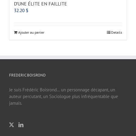
D’UNE ÉLITE EN FAILLITE
32.20
$
Ajouter au panier
Details
FREDERIC BOISROND
Je suis Frédéric Boisrond… un personnage décapant, un
auteur percutant, un Sociologue plus infréquentable que
jamais.