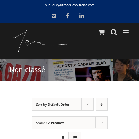
Skip
publique@fredericboisrond.com
to
X
Facebook
LinkedIn
content
Non classé
Sort by
Default Order
Show
12 Products