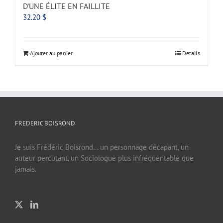
D’UNE ÉLITE EN FAILLITE
32.20
$
Ajouter au panier
Details
FREDERIC BOISROND
Je suis Frédéric Boisrond… un personnage décapant, un
auteur percutant, un Sociologue plus infréquentable que
jamais.