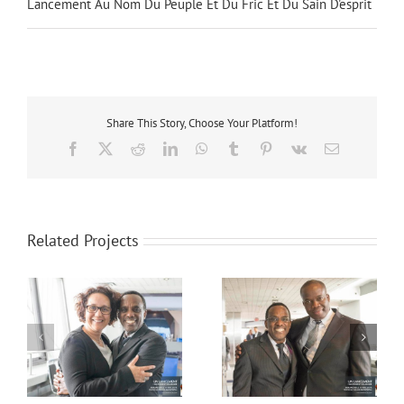
Lancement Au Nom Du Peuple Et Du Fric Et Du Sain D'esprit
Share This Story, Choose Your Platform!
Facebook
X
Reddit
LinkedIn
WhatsApp
Tumblr
Pinterest
Vk
Email
Related Projects
Lancement-3
Lancement-2