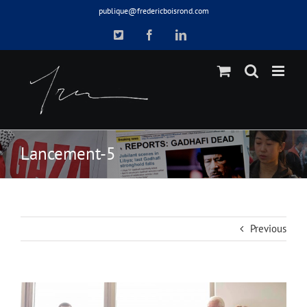
Skip
publique@fredericboisrond.com
to
X
Facebook
LinkedIn
content
Lancement-5
Previous
View
Larger