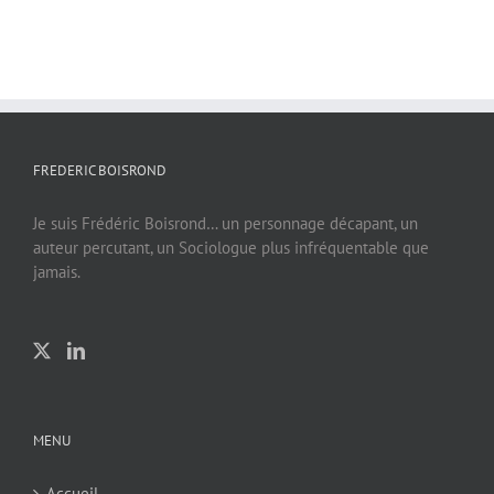
FREDERIC BOISROND
Je suis Frédéric Boisrond… un personnage décapant, un
auteur percutant, un Sociologue plus infréquentable que
jamais.
MENU
Accueil