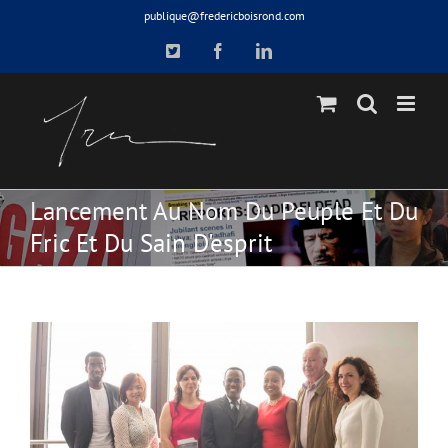
Skip
publique@fredericboisrond.com
to
X
Facebook
LinkedIn
content
Lancement Au Nom Du Peuple Et Du
Fric Et Du Sain D'esprit