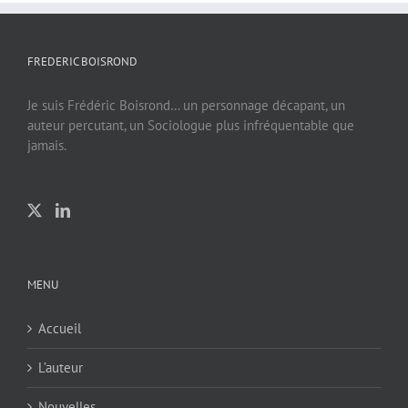
FREDERIC BOISROND
Je suis Frédéric Boisrond… un personnage décapant, un
auteur percutant, un Sociologue plus infréquentable que
jamais.
MENU
Accueil
L’auteur
Nouvelles