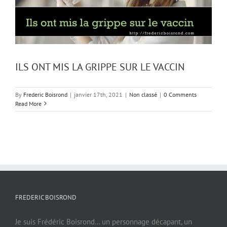
ILS ONT MIS LA GRIPPE SUR LE VACCIN
By
Frederic Boisrond
|
janvier 17th, 2021
|
Non classé
|
0 Comments
Read More
FREDERIC BOISROND
Je suis Frédéric Boisrond… un personnage décapant, un