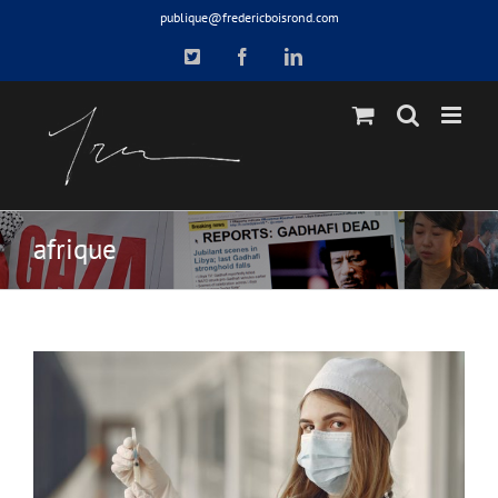
Skip
publique@fredericboisrond.com
to
X
Facebook
LinkedIn
content
afrique