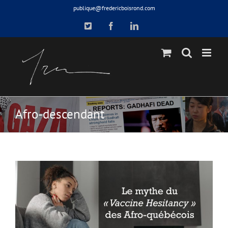
Skip
publique@fredericboisrond.com
to
X
Facebook
LinkedIn
content
Afro-descendant