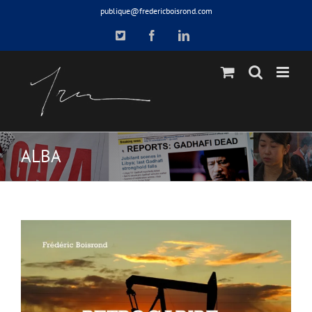
Skip
publique@fredericboisrond.com
to
X
Facebook
LinkedIn
content
ALBA