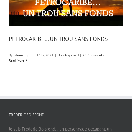
PETROCARIBE… UN TROU SANS FONDS
By
admin
|
juillet 16th, 2021
|
Uncategorized
|
28 Comments
Read More
FREDERIC BOISROND
Je suis Frédéric Boisrond… un personnage décapant, un