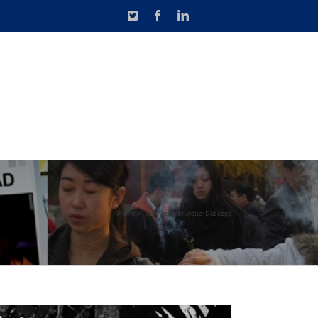
X
Facebook
LinkedIn
N DE CAUSETTE
CONTACT
Home
Tag:
Alexis Brunelle-Duceppe