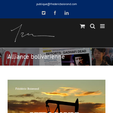
Skip
publique@fredericboisrond.com
to
X
Facebook
LinkedIn
content
Alliance bolivarienne