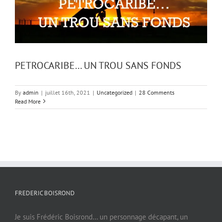
PETROCARIBE… UN TROU SANS FONDS
By
admin
|
juillet 16th, 2021
|
Uncategorized
|
28 Comments
Read More
FREDERIC BOISROND
Je suis Frédéric Boisrond… un personnage décapant, un