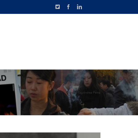
X
Facebook
LinkedIn
N DE CAUSETTE
CONTACT
Home
Tag:
Andrea Perna