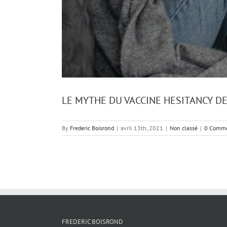
LE MYTHE DU VACCINE HESITANCY D
By
Frederic Boisrond
|
avril 13th, 2021
|
Non classé
|
0 Comm
FREDERIC BOISROND