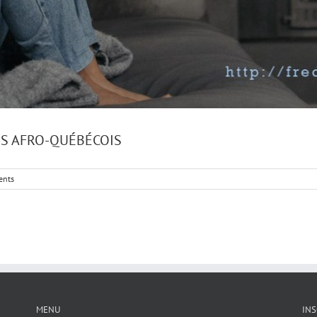
ES AFRO-QUÉBÉCOIS
ents
MENU
INS