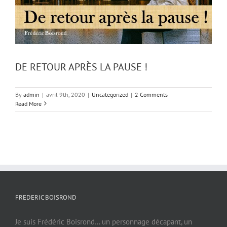
DE RETOUR APRÈS LA PAUSE !
By
admin
|
avril 9th, 2020
|
Uncategorized
|
2 Comments
Read More
FREDERIC BOISROND
Je suis Frédéric Boisrond… un personnage décapant, un