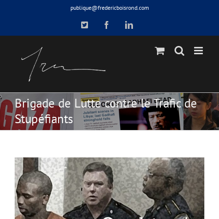
Skip
publique@fredericboisrond.com
to
X
Facebook
LinkedIn
content
Brigade de Lutte contre le Trafic de
Stupéfiants