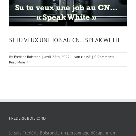
SI TU VEUX UNE JOB AU CN… SPEAK WHITE
By
Frederic Boisrond
|
avril 28th, 2022
|
Non classé
|
0 Comments
Read More
FREDERIC BOISROND
Je suis Frédéric Boisrond… un personnage décapant, un