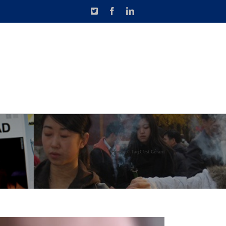
X
Facebook
LinkedIn
N DE CAUSETTE
CONTACT
Home
Tag:
C'est Gérard