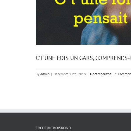
C’T’UNE FOIS UN GARS, COMPRENDS-T
By
admin
|
Décembre 12th, 2019
|
Uncategorized
|
1 Commen
FREDERIC BOISROND