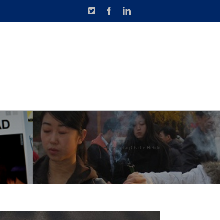
X
Facebook
LinkedIn
N DE CAUSETTE
CONTACT
Home
Tag:
Charlie Hebdo