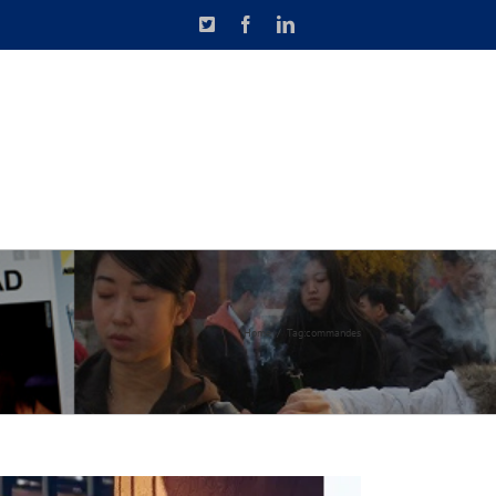
X
Facebook
LinkedIn
N DE CAUSETTE
CONTACT
Home
Tag:
commandes