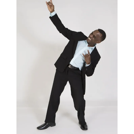
Maintenant vous savez que s’il était un défenseur des
intérêts haïtiens, René Préval n’aurait pas laissé le
contrôle du développement de son pays et la gestion
des opportunités d’affaires, à Bill Clinton, un grand-
mangeur boulimique qui n’avait rien à cirer d’Haïti et qui,
de toujours et en toute logique, avait été le plus ardent
défenseur des intérêts américains.
Sa se baboukèt la… Men
chwal la!
Si après vous avoir raconté tout ça, vous souhaitez
toujours voir Haïti sous tutelle, rappelez à l’élite
politique, économique et intellectuelle de ce pays
qu’avec leurs inconduites, leur puérilité, leurs
politicailleries, leur absence de vision, leur safreté, leurs
attitudes de petits
grand-goûts
et d’
aloufas
, qu’ils ont
depuis longtemps et à chacun leur tour, cédé à des
étrangers, le droit de regard sur le développement
économique et social d’Haïti.