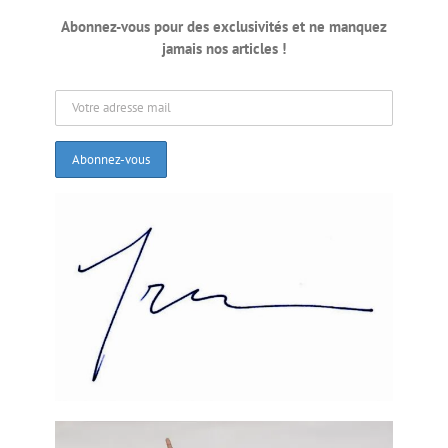
passage. Ce qui est encore plus grave, c’est qu’à aucun
Abonnez-vous pour des exclusivités et ne manquez
moment, la présidence et les parlementaires haïtiens
jamais nos articles !
n’ont jugé bon de se prononcer formellement sur cette
présence étrangère dans leur prétendu pays souverain.
Ils n’ont jamais eu le courage de demander des comptes
à l’ONU, ne serait-ce pour les crimes de droit commun
commis par les Casques bleus.
Sa se chaj la… Men
baboukèt la!
Après le tremblement de terre, Bill Clinton avait été
choisi par l’ONU pour co-présider la
Commission
intérimaire pour la reconstruction d’Haïti
(CIRH). C’est René
Préval lui-même qui, le 21 avril 2010, avait lancé les
travaux du CIRH. J’affirme que c’est là que le Président
d’Haïti aurait dû se demander si son pays était sous
tutelle. S’il l’avait fait, René Préval aurait alors réalisé
qu’il s’était fait complice d’un coup-fourré qui avait fait
d’Haïti, la seule nation de la planète, outre les États-
Unis, à être dirigée par un Président américain.