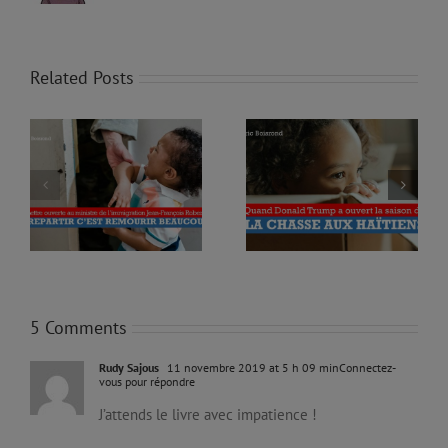
Related Posts
QUAND DONALD
CE QUI SE DÉROULE EN
TRUMP A OUVERT LA
HAITI EST UNE GUERRE
SAISON DE LA CHASSE
CIVILE
AUX HAÏTIENS
5 Comments
Rudy Sajous
11 novembre 2019 at 5 h 09 min
Connectez-
vous pour répondre
J’attends le livre avec impatience !