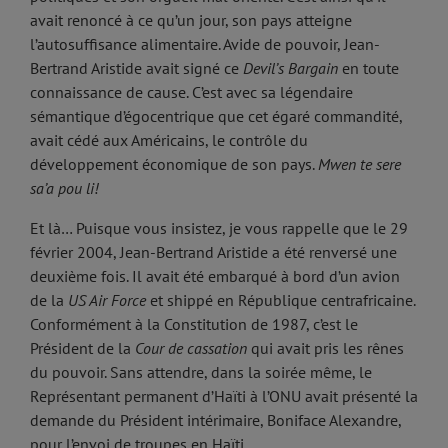
avait renoncé à ce qu’un jour, son pays atteigne
l’autosuffisance alimentaire. Avide de pouvoir, Jean-
Bertrand Aristide avait signé ce
Devil’s Bargain
en toute
connaissance de cause. C’est avec sa légendaire
sémantique d’égocentrique que cet égaré commandité,
avait cédé aux Américains, le contrôle du
développement économique de son pays.
Mwen te sere
sa’a pou li!
Et là… Puisque vous insistez, je vous rappelle que le 29
février 2004, Jean-Bertrand Aristide a été renversé une
deuxième fois. Il avait été embarqué à bord d’un avion
de la
US Air Force
et shippé en République centrafricaine.
Conformément à la Constitution de 1987, c’est le
Président de la
Cour de cassation
qui avait pris les rênes
du pouvoir. Sans attendre, dans la soirée même, le
Représentant permanent d’Haïti à l’ONU avait présenté la
demande du Président intérimaire, Boniface Alexandre,
pour l’envoi de troupes en Haïti.