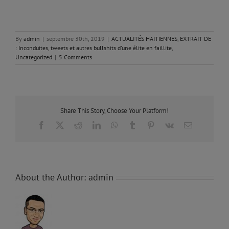
By
admin
|
septembre 30th, 2019
|
ACTUALITÉS HAITIENNES
,
EXTRAIT DE
: Inconduites, tweets et autres bullshits d'une élite en faillite
,
Uncategorized
|
5 Comments
Share This Story, Choose Your Platform!
Facebook
X
Reddit
LinkedIn
WhatsApp
Tumblr
Pinterest
Vk
Email
About the Author:
admin