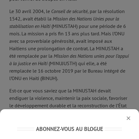
Le 30 avril 2004, le
Conseil de sécurité
, par la résolution
1542, avait établi la
Mission des Nations Unies pour la
stabilisation
en Haïti
(MINUSTAH) pour une période de 6
mois. La mission a pris fin 13 ans plus tard. Mais l’ONU
avec sa proverbiale générosité, avait imposé aux
Haïtiens une prolongation de contrat. La MINUSTAH a
été remplacée par la
Mission des Nations unies pour l’appui
à la justice en Haïti
(MINUJUSTH) qui elle, a été
remplacée le 16 octobre 2019 par le Bureau intégré de
l’ONU en Haïti (BINUH).
Est-ce que vous saviez que la MINUSTAH devait
endiguer la violence, maintenir la paix sociale, favoriser
le développement durable et la reconstruction de l’État
de droit? Est-ce que vous savez que le mandat de la
MINUJUSTH était focalisé sur la sécurité publique, les
droits humains et l´État de droit? Ces missions ne sont
ABONNEZ-VOUS AU BLOGUE
même pas passées proche de s’éloigner de la note de