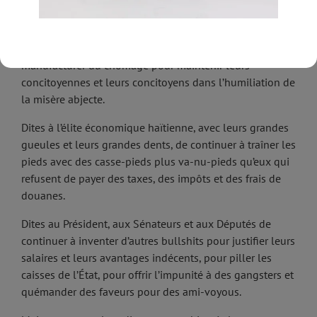
Dites aux élus de ce pays qui n’ont jamais démontré la
moindre compassion pour les plus vulnérables, de
continuer à accumuler des déficits, de continuer à
manufacturer du chômage pour maintenir leurs
concitoyennes et leurs concitoyens dans l’humiliation de
la misère abjecte.
Dites à l’élite économique haïtienne, avec leurs grandes
gueules et leurs grandes dents, de continuer à traîner les
pieds avec des casse-pieds plus va-nu-pieds qu’eux qui
refusent de payer des taxes, des impôts et des frais de
douanes.
Dites au Président, aux Sénateurs et aux Députés de
continuer à inventer d’autres bullshits pour justifier leurs
salaires et leurs avantages indécents, pour piller les
caisses de l’État, pour offrir l’impunité à des gangsters et
quémander des faveurs pour des ami-voyous.