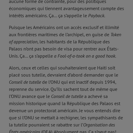
aucune forme de contrainte, pour des politiques
économiques qui tiennent avantageusement compte des
intérêts américains. Ça… ça s’appelle le
Payback.
Puisque les Américains ont un accès exclusif et illimité
aux frontières maritimes de l’archipel, en guise de
Token
of appreciation
, les habitants de la République des
Palaos n’ont pas besoin de visa pour rentrer aux États-
Unis. Ça… ça s’appelle
a Fool-of-a-took on a good hook.
Alors, ceux et celles qui souhaiteraient que Haïti soit
placé sous tutelle, devraient d’abord demander que le
Conseil de tutelle
de l’ONU qui est inactif depuis 1994,
reprenne du service. Qu’ils sachent tout de même que
l’ONU avance que le
Conseil de tutelle
a achevé sa
mission historique quand la République des Palaos est
devenue un protectorat américain. Je vous entends dire
que si l’ONU se mettait à rechigner, les sympathisants de
la tutelle pourraient se rabattre sur l’
Organisation des
États américains
(OEA). Absolument pas. Ça s’peut pas!