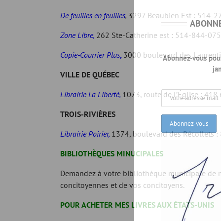
De feuilles en feuilles
,
3297 Beaubien Est : 514-
ABONNE
Zone
Libre,
262 Ste-Catherine est : 514-844-07
Copie-Courrier Plus
,
3000 boulevard des Laurenti
Abonnez-vous pour
ja
VILLE DE QUÉBEC
Librairie La Liberté,
1073, route de l’Église : 41
TROIS-RIVIÈRES
Librairie Poirier,
1374, boulevard des Récollets 
BIBLIOTHÈQUES MINUCIPALES
Demandez à votre bibliothèque municipale de m
concitoyennes et de vos concitoyens.
POUR ACHETER MES LIVRES AUX ÉTATS-UNIS