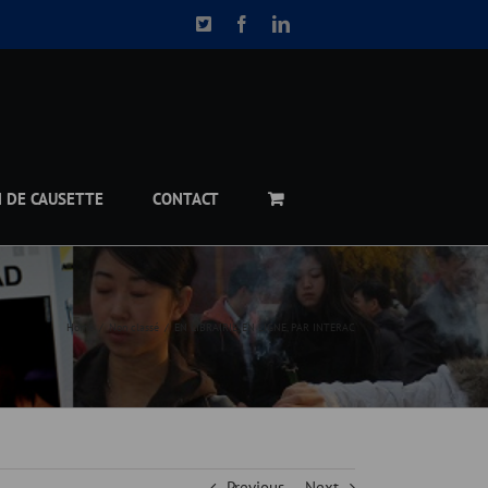
X
Facebook
LinkedIn
N DE CAUSETTE
CONTACT
Home
Non classé
EN LIBRAIRIE, EN LIGNE, PAR INTERAC
Previous
Next