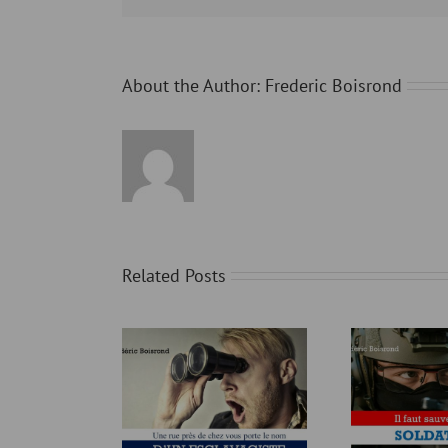
About the Author:
Frederic Boisrond
Related Posts
UE PRÈS DE CHEZ
IL FAUT SAUVER UN
LE C
 PORTE LE NOM
AUTRE SOLDAT RYAN
B
 ESCLAVAGISTE