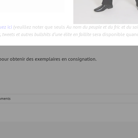
uez ici
(veuillez noter que seuls
Au nom du peuple et du fric et du sai
s,
tweets et autres bullshits d’une élite en faillite
sera disponible quand 
our obtenir des exemplaires en consignation.
mments