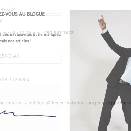
274-6224
Z-VOUS AU BLOGUE
56
des suite 12, Vimont :
450-967-7678
 des exclusivités et ne manquez
mais nos articles !
8 658-3640
: 819-379-8980
e contacter à publique@fredericboisrond.com pour se procurer une