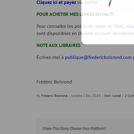
Cliquez ici et payez
via PayPal
POUR ACHETER MES LIVRES EN HAITI
Pour connaitre les points de vente en Haïti,
cliq
sont disponibles en librairie en Haïti.
Inconduite
NOTE AUX LIBRAIRES
Écrivez-moi à
publique@fredericboisrond.com
p
Frédéric Boisrond
By
Frederic Boisrond
|
octobre 13th, 2020
|
Non classé
|
2 Co
Share This Story, Choose Your Platform!