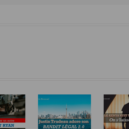
LE KENYA VEUT TASSER
ANADA ADORE SON
LE CANADA, ON
ANDIT LÉGAL 2.0
L’A
S’LAISSERA PAS FAIRE