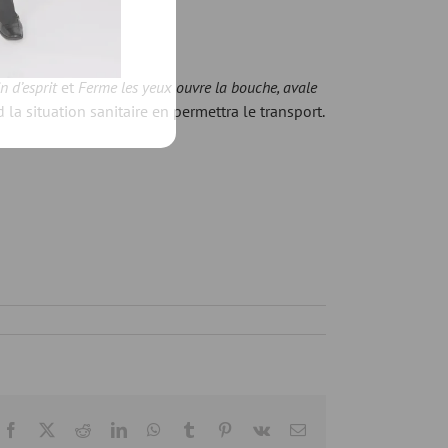
n d’esprit
et
Ferme les yeux ouvre la bouche, avale
la situation sanitaire en permettra le transport.
Facebook
X
Reddit
LinkedIn
WhatsApp
Tumblr
Pinterest
Vk
Email