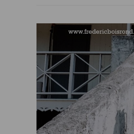
View
Larger
Image