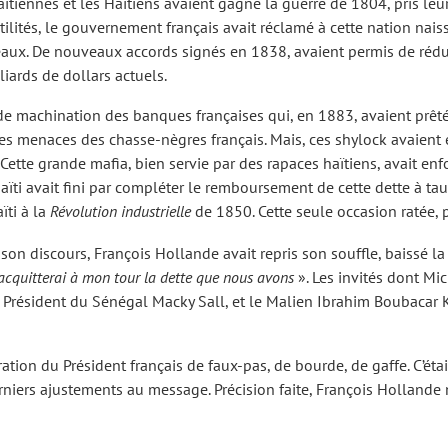
s Haïtiennes et les Haïtiens avaient gagné la guerre de 1804, pris 
tilités, le gouvernement français avait réclamé à cette nation nai
aux. De nouveaux accords signés en 1838, avaient permis de rédui
liards de dollars actuels.
de machination des banques françaises qui, en 1883, avaient prêt
s menaces des chasse-nègres français. Mais, ces shylock avaient 
 Cette grande mafia, bien servie par des rapaces haïtiens, avait e
i avait fini par compléter le remboursement de cette dette à taux 
Z-VOUS AU BLOGUE
ïti à la
Révolution industrielle
de 1850. Cette seule occasion ratée, p
on discours, François Hollande avait repris son souffle, baissé la tê
 des exclusivités et ne manquez
j’acquitterai à mon tour la dette que nous avons
». Les invités dont Mic
mais nos articles !
e Président du Sénégal Macky Sall, et le Malien Ibrahim Boubacar Ke
ation du Président français de faux-pas, de bourde, de gaffe. C’éta
derniers ajustements au message. Précision faite, François Holland