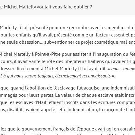
 Michel Martelly voulait vous faire oublier ?
artelly s’était présenté pour une rencontre avec les membres du Sé
pour les enfants qu’il avait présenté comme un facteur essentiel 
u’une seule obsession… subventionner ce projet cosmétique mal e
ichel Martelly à Point-à-Pitre pour assister à l’inauguration du
Mé
cours, il avait vanté le rôle des libérateurs haïtiens qui avaient sig
dresser directement à Michel Martelly. Il lui avait dit, «
nous sommes 
ti, à qui nous serons toujours, éternellement reconnaissants
».
que, quand l’abolition de l’esclavage fut acquise, une indemnisati
ommagés pour leurs pertes. La valeur de chaque esclave était inscri
é que les esclaves d’Haïti étaient inscrits dans les écritures com
s, disait-il, avaient appelé cette indemnisation, la rançon de l’in
ez que le gouvernement français de l’époque avait agi en corsaire