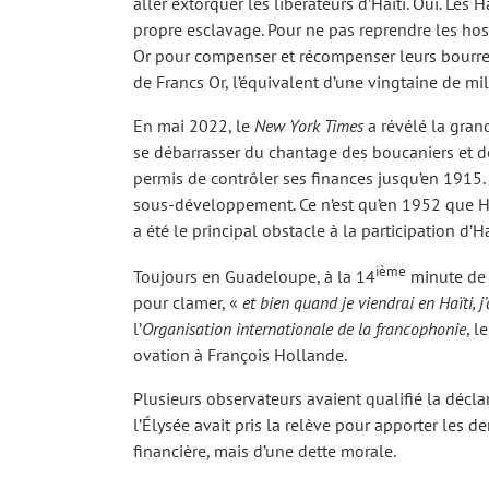
aller extorquer les libérateurs d’Haïti. Oui. Le
propre esclavage. Pour ne pas reprendre les hos
Or pour compenser et récompenser leurs bourre
de Francs Or, l’équivalent d’une vingtaine de mil
En mai 2022, le
New York Times
a révélé la gran
se débarrasser du chantage des boucaniers et de
permis de contrôler ses finances jusqu’en 1915.
sous-développement. Ce n’est qu’en 1952 que Haït
ABONNE
a été le principal obstacle à la participation d’Ha
ième
Toujours en Guadeloupe, à la 14
minute de s
Abonnez-vous pour
pour clamer, «
et bien quand je viendrai en Haïti, 
ja
l’
Organisation internationale de la francophonie
, l
ovation à François Hollande.
Plusieurs observateurs avaient qualifié la déclar
l’Élysée avait pris la relève pour apporter les 
financière, mais d’une dette morale.