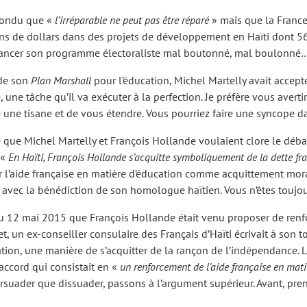
épondu que «
l’irréparable ne peut pas être réparé
» mais que la France 
ions de dollars dans des projets de développement en Haïti dont 56
r financer son programme électoraliste mal boutonné, mal boulonné
 de son
Plan Marshall
pour l’éducation, Michel Martelly avait accept
e tâche qu’il va exécuter à la perfection. Je préfère vous avertir.
re une tisane et de vous étendre. Vous pourriez faire une syncope 
 que Michel Martelly et François Hollande voulaient clore le déb
 «
En Haïti, François Hollande s’acquitte symboliquement de la dette fr
r l’aide française en matière d’éducation comme acquittement mora
 avec la bénédiction de son homologue haïtien. Vous n’êtes toujo
 12 mai 2015 que François Hollande était venu proposer de renf
, un ex-conseiller consulaire des Français d’Haïti écrivait à son 
tion, une manière de s’acquitter de la rançon de l’indépendance. 
accord qui consistait en «
un renforcement de l’aide française en mat
 persuader que dissuader, passons à l’argument supérieur. Avant, pr