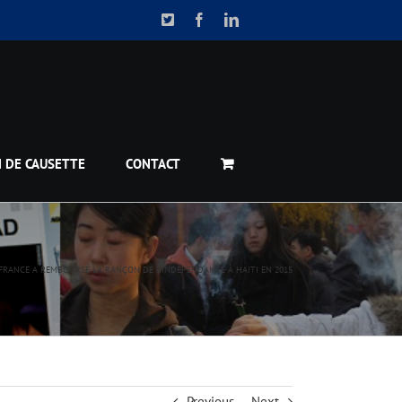
X
Facebook
LinkedIn
N DE CAUSETTE
CONTACT
FRANCE A REMBOURSÉ LA RANÇON DE L’INDÉPENDANCE À HAITI EN 2015
Previous
Next