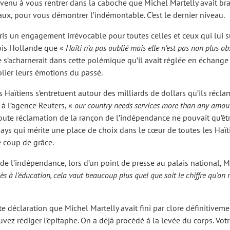
arvenu à vous rentrer dans la caboche que Michel Martelly avait bra
ux, pour vous démontrer l’indémontable. C’est le dernier niveau.
ris un engagement irrévocable pour toutes celles et ceux qui lui s
çois Hollande que «
Haïti n’a pas oublié mais elle n’est pas non plus ob
’acharnerait dans cette polémique qu’il avait réglée en échange d’
blier leurs émotions du passé.
s Haïtiens s’entretuent autour des milliards de dollars qu’ils récla
é à l’agence Reuters, «
our country needs services more than any amoun
oute réclamation de la rançon de l’indépendance ne pouvait qu’être
pays qui mérite une place de choix dans le cœur de toutes les Haït
e coup de grâce.
de l’indépendance, lors d’un point de presse au palais national, M
ès à l’éducation, cela vaut beaucoup plus quel que soit le chiffre qu’on 
tte déclaration que Michel Martelly avait fini par clore définitivem
 rédiger l’épitaphe. On a déjà procédé à la levée du corps. Votre c