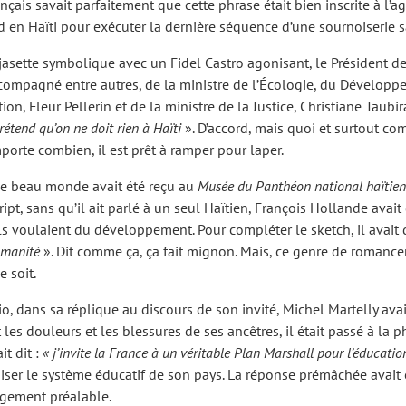
çais savait parfaitement que cette phrase était bien inscrite à l’a
rd en Haïti pour exécuter la dernière séquence d’une sournoiserie 
jasette symbolique avec un Fidel Castro agonisant, le Président de
ccompagné entre autres, de la ministre de l’Écologie, du Développ
n, Fleur Pellerin et de la ministre de la Justice, Christiane Taubira
étend qu’on ne doit rien à Haïti
». D’accord, mais quoi et surtout c
porte combien, il est prêt à ramper pour laper.
ce beau monde avait été reçu au
Musée du Panthéon national haïtien
t, sans qu’il ait parlé à un seul Haïtien, François Hollande avait 
Ils voulaient du développement. Pour compléter le sketch, il avait
umanité
». Dit comme ça, ça fait mignon. Mais, ce genre de romance
 soit.
 dans sa réplique au discours de son invité, Michel Martelly avait
t les douleurs et les blessures de ses ancêtres, il était passé à la p
it dit :
« j’invite la France à un véritable Plan Marshall pour l’éducati
ser le système éducatif de son pays. La réponse prémâchée avait 
ngement préalable.