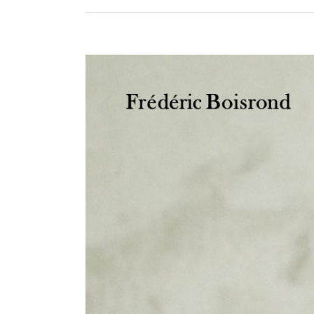
View
Larger
Image