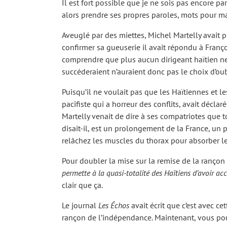
Il est fort possible que je ne sois pas encore p
alors prendre ses propres paroles, mots pour ma
Aveuglé par des miettes, Michel Martelly avait p
confirmer sa gueuserie il avait répondu à Fran
comprendre que plus aucun dirigeant haïtien ne s
succéderaient n’auraient donc pas le choix d’ou
Puisqu’il ne voulait pas que les Haïtiennes et le
pacifiste qui a horreur des conflits, avait déclar
Martelly venait de dire à ses compatriotes que t
disait-il, est un prolongement de la France, un 
relâchez les muscles du thorax pour absorber l
Pour doubler la mise sur la remise de la rançon 
permette à la quasi-totalité des Haïtiens d’avoir acc
clair que ça.
Le journal
Les Échos
avait écrit que c’est avec ce
rançon de l’indépendance. Maintenant, vous pouvez