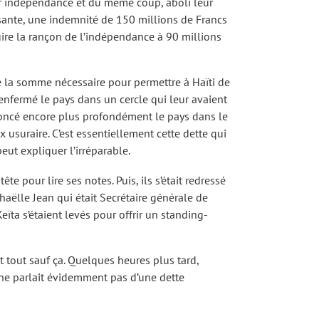
leur indépendance et du même coup, aboli leur
ssante, une indemnité de 150 millions de Francs
re la rançon de l’indépendance à 90 millions
é la somme nécessaire pour permettre à Haïti de
enfermé le pays dans un cercle qui leur avaient
nfoncé encore plus profondément le pays dans le
usuraire. C’est essentiellement cette dette qui
eut expliquer l’irréparable.
te pour lire ses notes. Puis, ils s’était redressé
haëlle Jean qui était Secrétaire générale de
ïta s’étaient levés pour offrir un standing-
it tout sauf ça. Quelques heures plus tard,
e ne parlait évidemment pas d’une dette