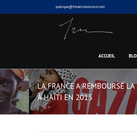
Skip
publique@fredericboisrond.com
to
content
ACCUEIL
BLO
LA FRANCE A REMBOURSÉ LA
À HAITI EN 2015