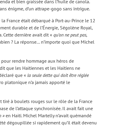
genda et bien graissée dans l’huile de canola.
sans énigme, d’un attrape-gogo sans intrigue.
 la France était débarqué à Port-au-Prince le 12
ement durable et de l’Énergie, Ségolène Royal,
. Cette dernière avait dit «
qu’on ne peut pas,
ombien ? La réponse… n’importe quoi que Michel
pour rendre hommage aux héros de
dit que les Haïtiennes et les Haïtiens ne
 déclaré que «
la seule dette qui doit être réglée
ro platonique n’a jamais apporté le
 tiré à boulets rouges sur le rôle de la France
hase de l’attaque synchronisée. Il avait fait une
on »
en Haïti
.
Michel Martelly n’avait quémandé
été dégoupillée si rapidement qu’il était devenu