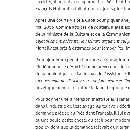
La délégation qui accompagnait le Président fran
François Hollande était attendu 2 jours plus ta
Après une courte visite à Cuba pour piquer une 
mai 2015. Comme actrices de soutien, il était a
de la ministre de la Culture et de la Communicatio
objectivement, présenter le moindre argument qui pr
Martelly est prêt à estamper pour lamper. Peu im
Pour ajouter un peu de boucane au show, tout 
l’indépendance d’Haïti. Comme prévu dans le scrip
demandaient pas de l’aide, pas de l’assistance. 
aux descendants d’esclaves est de faire avancer l’h
développement et ni calmé la faim de qui que ce
Pour donner une dimension théâtrale au scénario,
dans l’industrie de l’esclavage. Après avoir décri
demande précise au Président Français. Il lui ava
qu’une seule petite chose, du cash pour moderni
trop évident que la demande relevait d’un arra