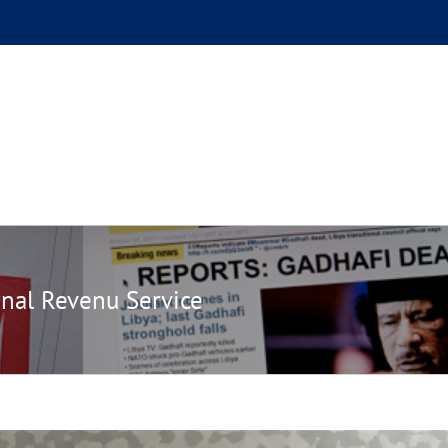
GUE
L’AUTEUR
PODCAST
BOUTIQUE
UN BRI
rnal Revenu Service