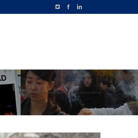
X
Facebook
LinkedIn
N DE CAUSETTE
CONTACT
Home
Tag:
Criminal investigation du Internal Revenu Service