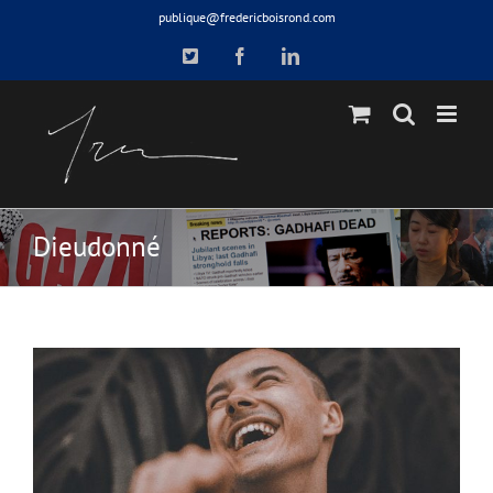
Skip
publique@fredericboisrond.com
to
X
Facebook
LinkedIn
content
Dieudonné