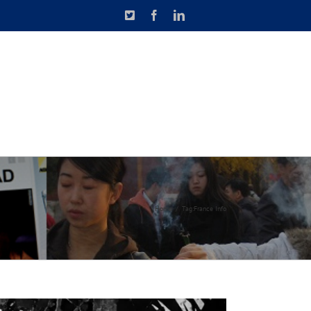
X
Facebook
LinkedIn
N DE CAUSETTE
CONTACT
Home
Tag:
France Info