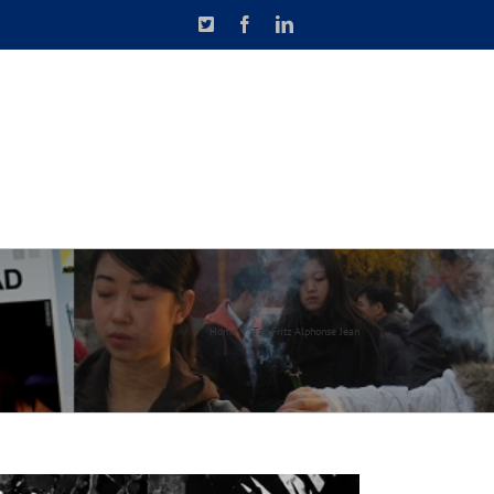
X
Facebook
LinkedIn
N DE CAUSETTE
CONTACT
Home
Tag:
Fritz Alphonse Jean