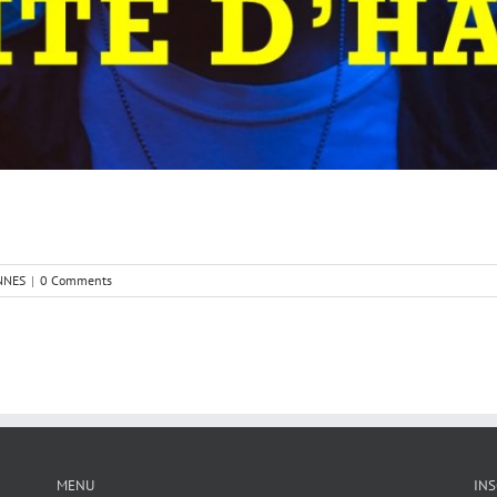
NNES
|
0 Comments
MENU
INS