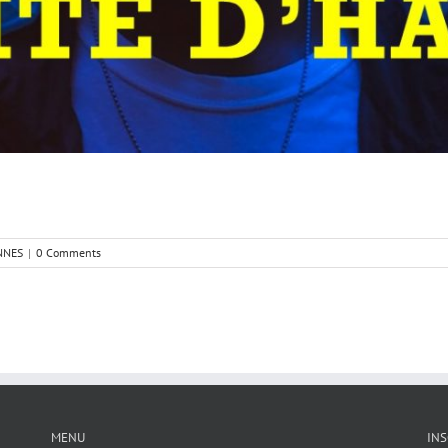
NNES
|
0 Comments
MENU
INS