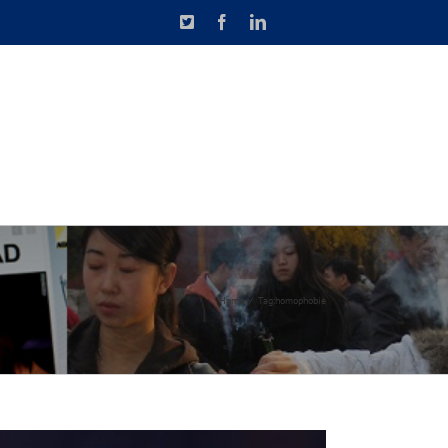
X
Facebook
LinkedIn
N DE CAUSETTE
CONTACT
Home
Tag:
homophobie