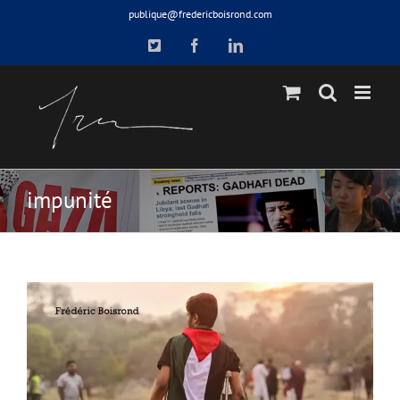
Skip
publique@fredericboisrond.com
to
X
Facebook
LinkedIn
content
impunité