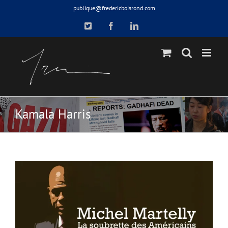
Skip
publique@fredericboisrond.com
to
X
Facebook
LinkedIn
content
Kamala Harris