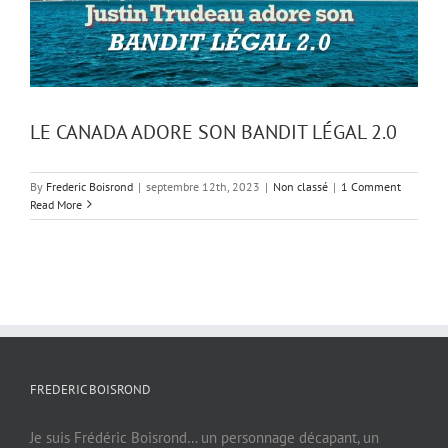
LE CANADA ADORE SON BANDIT LÉGAL 2.0
By
Frederic Boisrond
|
septembre 12th, 2023
|
Non classé
|
1 Comment
Read More
FREDERIC BOISROND
Je suis Frédéric Boisrond… un personnage décapant, un