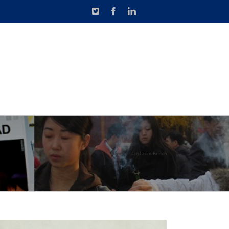
X
Facebook
LinkedIn
N DE CAUSETTE
CONTACT
Home
Tag:
Laure Breton