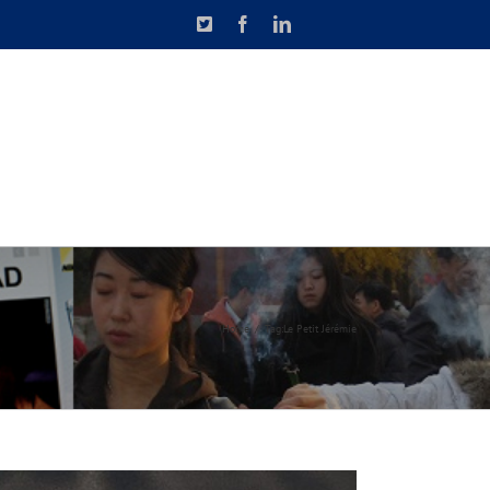
X
Facebook
LinkedIn
N DE CAUSETTE
CONTACT
Home
Tag:
Le Petit Jérémie