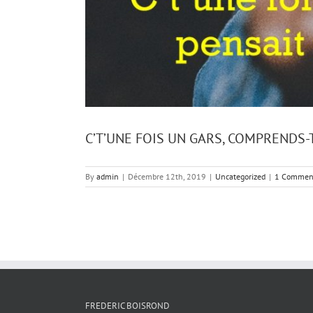
C’T’UNE FOIS UN GARS, COMPRENDS-T
By
admin
|
Décembre 12th, 2019
|
Uncategorized
|
1 Commen
FREDERIC BOISROND