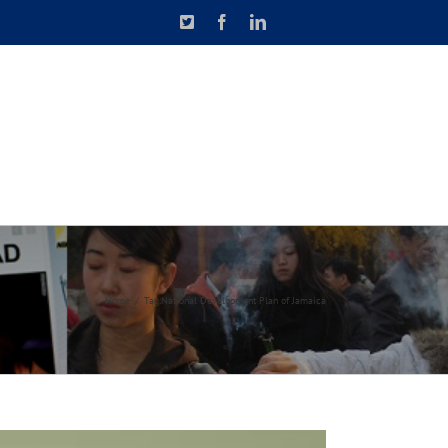
X
Facebook
LinkedIn
N DE CAUSETTE
CONTACT
Home
Tag:
National Development Plan of Jamaica