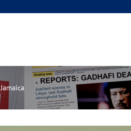
GUE
L’AUTEUR
PODCAST
BOUTIQUE
UN BRI
 Jamaica