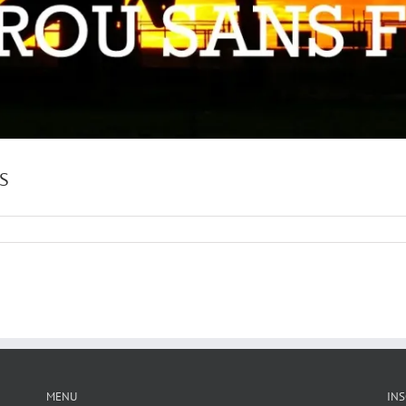
S
MENU
INS