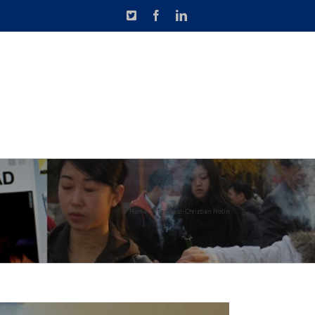
X
Facebook
LinkedIn
N DE CAUSETTE
CONTACT
Home
Tag:
Paul-Christian Nolin